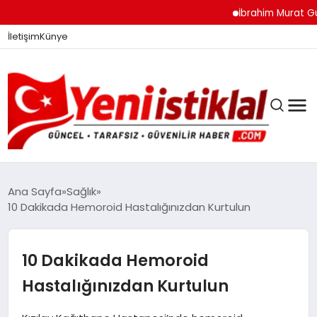
İbrahim Murat Gündüz: 
İletişim
Künye
Ana Sayfa
Sağlık
10 Dakikada Hemoroid Hastalığınızdan Kurtulun
GÜNDEM
10 Dakikada Hemoroid
DÜNYA
Hastalığınızdan Kurtulun