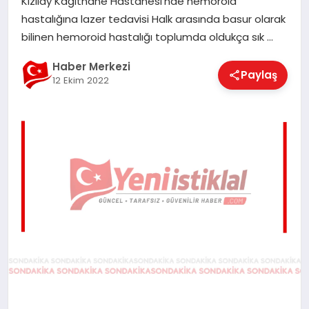
Kızılay Kağıthane Hastanesi’nde hemoroid
EĞITIM
hastalığına lazer tedavisi Halk arasında basur olarak
bilinen hemoroid hastalığı toplumda oldukça sık …
EKONOMI
Haber Merkezi
Paylaş
12 Ekim 2022
MAGAZIN
SAĞLIK
SPOR
TEKNOLOJI