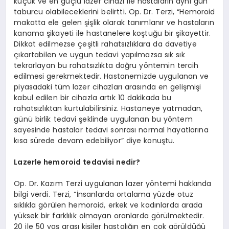
küçük ve en güçlü lazer cihazı ile hastaların aynı gün
taburcu olabileceklerini belirtti. Op. Dr. Terzi, “Hemoroid
makatta ele gelen şişlik olarak tanımlanır ve hastaların
kanama şikayeti ile hastanelere koştuğu bir şikayettir.
Dikkat edilmezse çeşitli rahatsızlıklara da davetiye
çıkartabilen ve uygun tedavi yapılmazsa sık sık
tekrarlayan bu rahatsızlıkta doğru yöntemin tercih
edilmesi gerekmektedir. Hastanemizde uygulanan ve
piyasadaki tüm lazer cihazları arasında en gelişmişi
kabul edilen bir cihazla artık 10 dakikada bu
rahatsızlıktan kurtulabilirsiniz. Hastaneye yatmadan,
günü birlik tedavi şeklinde uygulanan bu yöntem
sayesinde hastalar tedavi sonrası normal hayatlarına
kısa sürede devam edebiliyor” diye konuştu.
Lazerle hemoroid tedavisi nedir?
Op. Dr. Kazım Terzi uygulanan lazer yöntemi hakkında
bilgi verdi. Terzi, “İnsanlarda ortalama yüzde otuz
sıklıkla görülen hemoroid, erkek ve kadınlarda arada
yüksek bir farklılık olmayan oranlarda görülmektedir.
20 ile 50 yaş arası kişiler hastalığın en çok görüldüğü