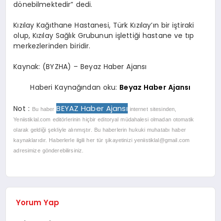
dönebilmektedir” dedi.
Kızılay Kağıthane Hastanesi, Türk Kızılay’ın bir iştiraki
olup, Kızılay Sağlık Grubunun işlettiği hastane ve tıp
merkezlerinden biridir.
Kaynak: (BYZHA) – Beyaz Haber Ajansı
Haberi Kaynağından oku:
Beyaz Haber Ajansı
BEYAZ Haber Ajansı
Not :
Bu haber
internet sitesinden,
Yeniistiklal.com editörlerinin hiçbir editoryal müdahalesi olmadan otomatik
olarak geldiği şekliyle alınmıştır. Bu haberlerin hukuki muhatabı haber
kaynaklarıdır. Haberlerle ilgili her tür şikayetinizi
yeniistiklal@gmail.com
adresimize gönderebilirsiniz.
Yorum Yap