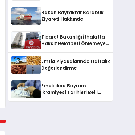
2025
Bakan Bayraktar Karabük
Ziyareti Hakkında
Ticaret Bakanlığı İthalatta
Haksız Rekabeti Önlemeye
Yönelik Tebliğleri Yayımladı
Emtia Piyasalarında Haftalık
Değerlendirme
Emeklilere Bayram
İkramiyesi Tarihleri Belli
Oldu