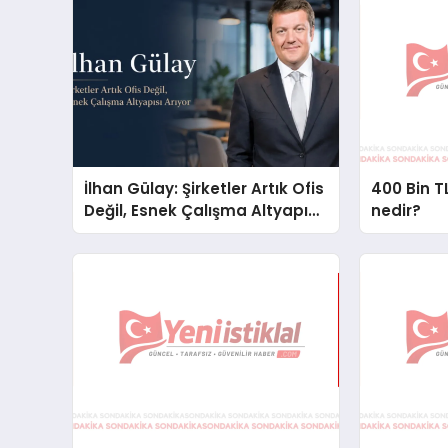
İlhan Gülay: Şirketler Artık Ofis
400 Bin TL
Değil, Esnek Çalışma Altyapısı
nedir?
Arıyor