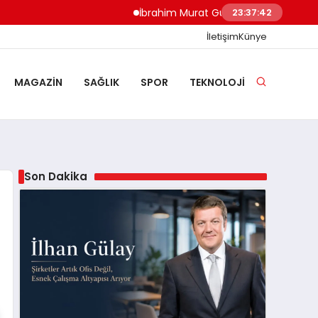
İbrahim Murat Gündüz: Malgaç’tan Nazilli’
23:37:42
İletişim
Künye
MAGAZIN
SAĞLIK
SPOR
TEKNOLOJI
Son Dakika