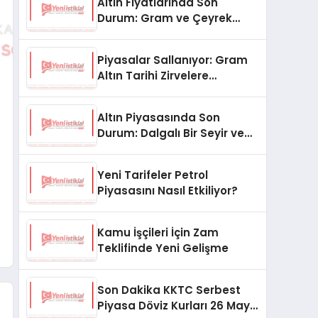
Altın Fiyatlarında Son
Durum: Gram ve Çeyrek
Altın Ne Kadar Oldu?
Piyasalar Sallanıyor: Gram
Altın Tarihi Zirvelere
Koşuyor!
Altın Piyasasında Son
Durum: Dalgalı Bir Seyir ve
Gözler Merkez Bankası’nda
Yeni Tarifeler Petrol
Piyasasını Nasıl Etkiliyor?
Kamu İşçileri İçin Zam
Teklifinde Yeni Gelişme
Son Dakika KKTC Serbest
Piyasa Döviz Kurları 26 Mayıs