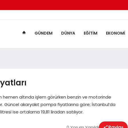
GÜNDEM
DÜNYA
EĞITIM
EKONOMI
yatları
nın hemen altında işlem görürken benzin ve motorinde
r. Güncel akaryakıt pompa fiyatlarına göre; İstanbul’da
 litresi ise ortalama 19,81 liradan satılıyor.
0 Yorum Yapıldı
Paylaş