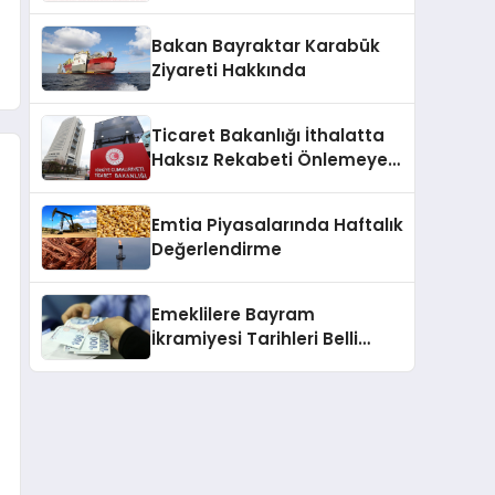
2025
Bakan Bayraktar Karabük
Ziyareti Hakkında
Ticaret Bakanlığı İthalatta
Haksız Rekabeti Önlemeye
Yönelik Tebliğleri Yayımladı
Emtia Piyasalarında Haftalık
Değerlendirme
Emeklilere Bayram
İkramiyesi Tarihleri Belli
Oldu