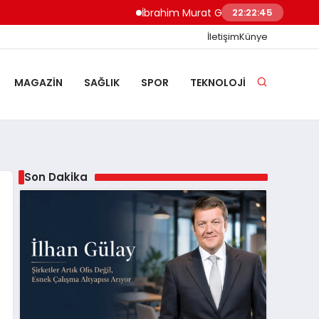
İbrahim Murat Gündüz: Malgaç’tan Nazilli’
22:22:46
İletişim
Künye
MAGAZIN
SAĞLIK
SPOR
TEKNOLOJI
Son Dakika