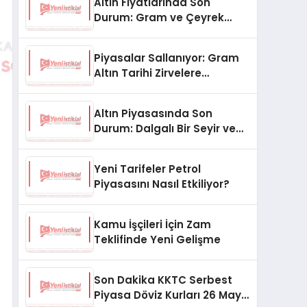
Altın Fiyatlarında Son
Durum: Gram ve Çeyrek
Altın Ne Kadar Oldu?
Piyasalar Sallanıyor: Gram
Altın Tarihi Zirvelere
Koşuyor!
Altın Piyasasında Son
Durum: Dalgalı Bir Seyir ve
Gözler Merkez Bankası’nda
Yeni Tarifeler Petrol
Piyasasını Nasıl Etkiliyor?
Kamu İşçileri İçin Zam
Teklifinde Yeni Gelişme
Son Dakika KKTC Serbest
Piyasa Döviz Kurları 26 Mayıs