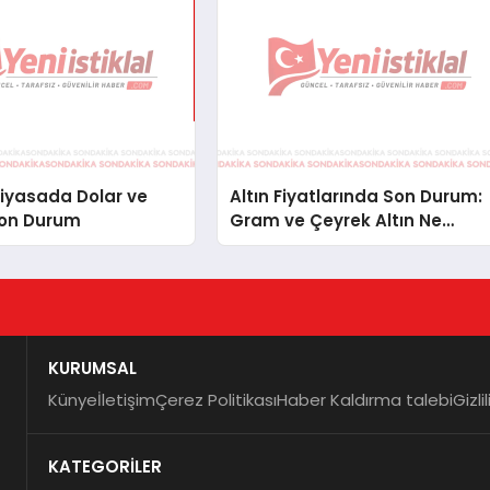
iyasada Dolar ve
Altın Fiyatlarında Son Durum:
Son Durum
Gram ve Çeyrek Altın Ne
Kadar Oldu?
KURUMSAL
Künye
İletişim
Çerez Politikası
Haber Kaldırma talebi
Gizli
KATEGORİLER