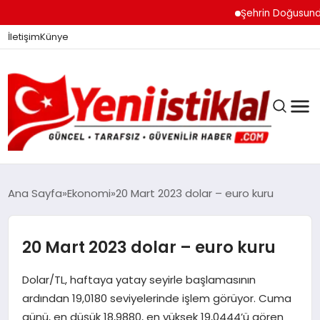
Şehrin Doğusundan B
İletişim
Künye
Ana Sayfa
Ekonomi
20 Mart 2023 dolar – euro kuru
GÜNDEM
20 Mart 2023 dolar – euro kuru
Dolar/TL, haftaya yatay seyirle başlamasının
DÜNYA
ardından 19,0180 seviyelerinde işlem görüyor. Cuma
günü, en düşük 18,9880, en yüksek 19,0444’ü gören