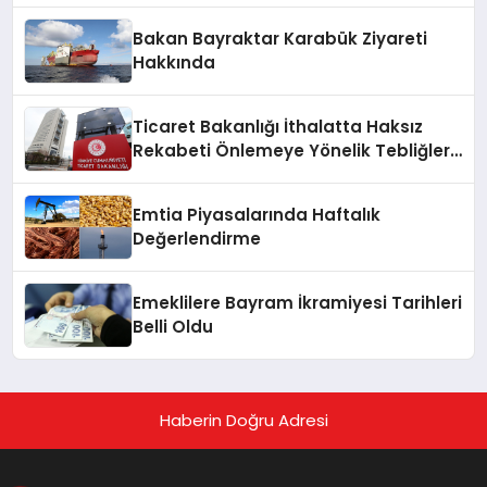
Bakan Bayraktar Karabük Ziyareti
Hakkında
Ticaret Bakanlığı İthalatta Haksız
Rekabeti Önlemeye Yönelik Tebliğleri
Yayımladı
Emtia Piyasalarında Haftalık
Değerlendirme
Emeklilere Bayram İkramiyesi Tarihleri
Belli Oldu
Haberin Doğru Adresi