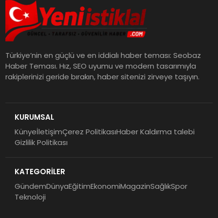
Türkiye’nin en güçlü ve en iddialı haber teması: Seobaz
Haber Teması. Hız, SEO uyumu ve modern tasarımıyla
rakiplerinizi geride bırakın, haber sitenizi zirveye taşıyın.
KURUMSAL
Künye
İletişim
Çerez Politikası
Haber Kaldırma talebi
Gizlilik Politikası
KATEGORİLER
Gündem
Dünya
Eğitim
Ekonomi
Magazin
Sağlık
Spor
Teknoloji