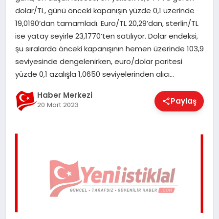
EĞITIM
dolar/TL, günü önceki kapanışın yüzde 0,1 üzerinde
19,0190’dan tamamladı. Euro/TL 20,29’dan, sterlin/TL
ise yatay seyirle 23,1770’ten satılıyor. Dolar endeksi,
EKONOMI
şu sıralarda önceki kapanışının hemen üzerinde 103,9
seviyesinde dengelenirken, euro/dolar paritesi
yüzde 0,1 azalışla 1,0650 seviyelerinden alıcı…
MAGAZIN
Haber Merkezi
Paylaş
20 Mart 2023
SAĞLIK
SPOR
TEKNOLOJI