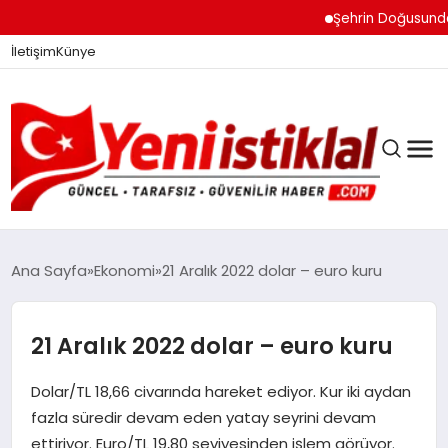
Şehrin Doğusundan Bo
İletişim
Künye
Ana Sayfa
Ekonomi
21 Aralık 2022 dolar – euro kuru
GÜNDEM
21 Aralık 2022 dolar – euro kuru
Dolar/TL 18,66 civarında hareket ediyor. Kur iki aydan
DÜNYA
fazla süredir devam eden yatay seyrini devam
ettiriyor. Euro/TL 19,80 seviyesinden işlem görüyor.