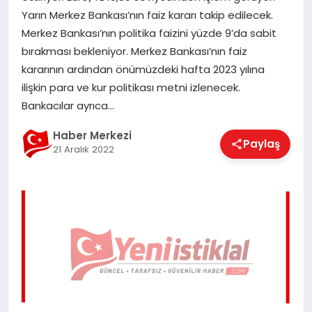
EĞITIM
Yarın Merkez Bankası’nın faiz kararı takip edilecek.
Merkez Bankası’nın politika faizini yüzde 9’da sabit
bırakması bekleniyor. Merkez Bankası’nın faiz
EKONOMI
kararının ardından önümüzdeki hafta 2023 yılına
ilişkin para ve kur politikası metni izlenecek.
Bankacılar ayrıca…
MAGAZIN
Haber Merkezi
Paylaş
21 Aralık 2022
SAĞLIK
SPOR
TEKNOLOJI