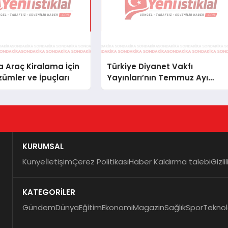
 Araç Kiralama İçin
Türkiye Diyanet Vakfı
zümler ve İpuçları
Yayınları’nın Temmuz Ayı
Fırsat Köşesinde Bülent Ata
Kitapları Var
KURUMSAL
Künye
İletişim
Çerez Politikası
Haber Kaldırma talebi
Gizli
KATEGORİLER
Gündem
Dünya
Eğitim
Ekonomi
Magazin
Sağlık
Spor
Teknol