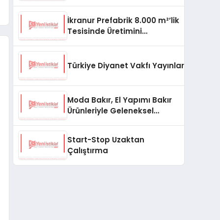
aşması bekleniyor
İkranur Prefabrik 8.000 m²’lik
Tesisinde Üretimini
Büyütüyor
Türkiye Diyanet Vakfı Yayınları, Yeni Ne
Moda Bakır, El Yapımı Bakır
Ürünleriyle Geleneksel
Zanaatkârlığı Modern
Yaşam Alanlarına Taşıyor
Start-Stop Uzaktan
Çalıştırma