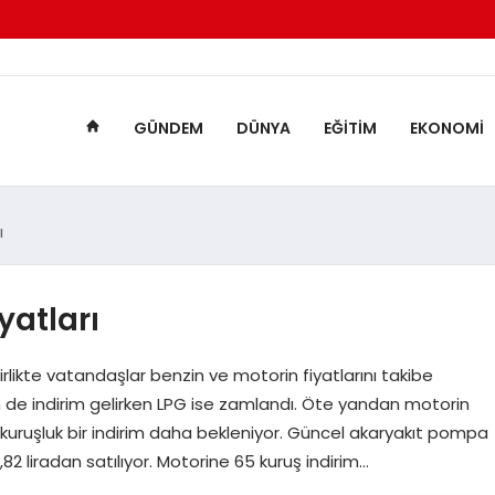
GÜNDEM
DÜNYA
EĞITIM
EKONOMI
ı
yatları
 birlikte vatandaşlar benzin ve motorin fiyatlarını takibe
e indirim gelirken LPG ise zamlandı. Öte yandan motorin
uruşluk bir indirim daha bekleniyor. Güncel akaryakıt pompa
1,82 liradan satılıyor. Motorine 65 kuruş indirim…