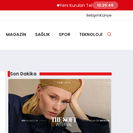
Yeni Kurulan Telegram Grupları Nasıl Keşf
10:25:46
İletişim
Künye
MAGAZIN
SAĞLIK
SPOR
TEKNOLOJI
Son Dakika