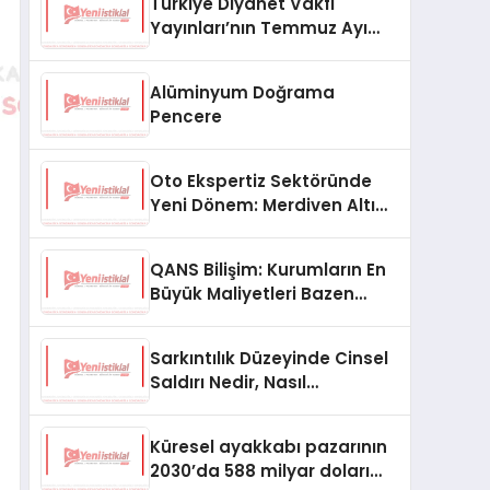
Türkiye Diyanet Vakfı
Yayınları’nın Temmuz Ayı
Fırsat Köşesinde Bülent Ata
Kitapları Var
Alüminyum Doğrama
Pencere
Oto Ekspertiz Sektöründe
Yeni Dönem: Merdiven Altı
İşletmeler Tarih Oluyor
QANS Bilişim: Kurumların En
Büyük Maliyetleri Bazen
Görünmeyenler Oluyor
Sarkıntılık Düzeyinde Cinsel
Saldırı Nedir, Nasıl
Değerlendirilir?
Küresel ayakkabı pazarının
2030’da 588 milyar doları