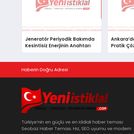
Jeneratör Periyodik Bakımda
Ankara’da
Kesintisiz Enerjinin Anahtarı
Pratik Çö
Haberin Doğru Adresi
Türkiye’nin en güçlü ve en iddialı haber teması:
Seobaz Haber Teması. Hız, SEO uyumu ve modern