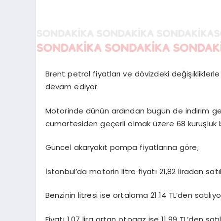
Brent petrol fiyatları ve dövizdeki değişikliklerl
devam ediyor.
Motorinde dünün ardından bugün de indirim ge
cumartesiden geçerli olmak üzere 68 kuruşluk b
Güncel akaryakıt pompa fiyatlarına göre;
İstanbul’da motorin litre fiyatı 21,82 liradan satı
Benzinin litresi ise ortalama 21.14 TL’den satılıyo
Fiyatı 1,07 lira artan otogaz ise 11.99 TL’den satı