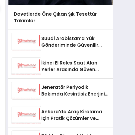
Davetlerde Öne Çıkan Şık Tesettür
Takımlar
Suudi Arabistan’a Yük
Gönderiminde Güvenilir
Lojistik ve Nakliye Çözümleri
İkinci El Rolex Saat Alan
Yerler Arasında Güven
Neden Önemlidir?
Jeneratör Periyodik
Bakımda Kesintisiz Enerjinin
Anahtarı
Ankara’da Araç Kiralama
İçin Pratik Çözümler ve
İpuçları