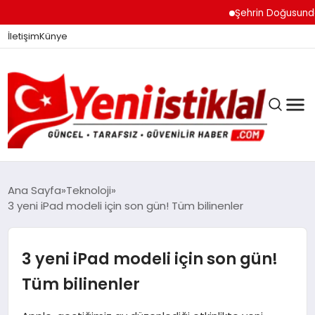
Şehrin Doğusundan Boğ
İletişim
Künye
Ana Sayfa
Teknoloji
3 yeni iPad modeli için son gün! Tüm bilinenler
GÜNDEM
3 yeni iPad modeli için son gün!
DÜNYA
Tüm bilinenler