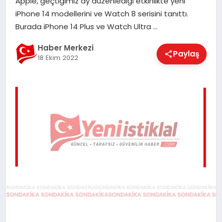
Apple, geçtiğimiz ay düzenlediği etkinlikte yeni
EĞITIM
iPhone 14 modellerini ve Watch 8 serisini tanıttı.
Burada iPhone 14 Plus ve Watch Ultra …
EKONOMI
Haber Merkezi
Paylaş
18 Ekim 2022
MAGAZIN
SAĞLIK
SPOR
TEKNOLOJI