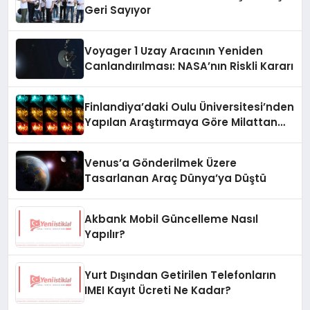
Geri Sayıyor
Voyager 1 Uzay Aracının Yeniden
Canlandırılması: NASA’nın Riskli Kararı
Finlandiya’daki Oulu Üniversitesi’nden
Yapılan Araştırmaya Göre Milattan
Önce 12.350 Yılında Büyük Bir
Jeomanyetik Fırtına Yaşandı
Venus’a Gönderilmek Üzere
Tasarlanan Araç Dünya’ya Düştü
Akbank Mobil Güncelleme Nasıl
Yapılır?
Yurt Dışından Getirilen Telefonların
IMEI Kayıt Ücreti Ne Kadar?