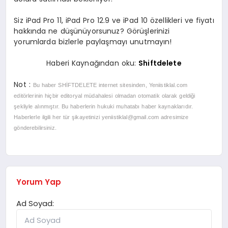
Siz iPad Pro 11, iPad Pro 12.9 ve iPad 10 özellikleri ve fiyatı
hakkında ne düşünüyorsunuz? Görüşlerinizi
yorumlarda bizlerle paylaşmayı unutmayın!
Haberi Kaynağından oku:
Shiftdelete
Not :
Bu haber SHİFTDELETE
internet sitesinden, Yeniistiklal.com
editörlerinin hiçbir editoryal müdahalesi olmadan otomatik olarak geldiği
şekliyle alınmıştır. Bu haberlerin hukuki muhatabı haber kaynaklarıdır.
Haberlerle ilgili her tür şikayetinizi
yeniistiklal@gmail.com
adresimize
gönderebilirsiniz.
Yorum Yap
Ad Soyad: