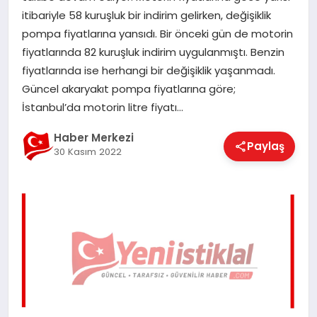
EĞITIM
itibariyle 58 kuruşluk bir indirim gelirken, değişiklik
pompa fiyatlarına yansıdı. Bir önceki gün de motorin
fiyatlarında 82 kuruşluk indirim uygulanmıştı. Benzin
EKONOMI
fiyatlarında ise herhangi bir değişiklik yaşanmadı.
Güncel akaryakıt pompa fiyatlarına göre;
İstanbul’da motorin litre fiyatı…
MAGAZIN
Haber Merkezi
Paylaş
30 Kasım 2022
SAĞLIK
SPOR
TEKNOLOJI