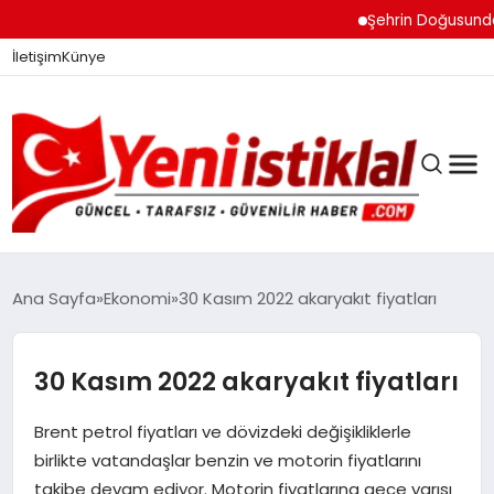
Şehrin Doğusundan Bo
İletişim
Künye
Ana Sayfa
Ekonomi
30 Kasım 2022 akaryakıt fiyatları
GÜNDEM
30 Kasım 2022 akaryakıt fiyatları
Brent petrol fiyatları ve dövizdeki değişikliklerle
DÜNYA
birlikte vatandaşlar benzin ve motorin fiyatlarını
takibe devam ediyor. Motorin fiyatlarına gece yarısı