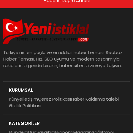
Haberin Doğru Adresi
Türkiye’nin en güçlü ve en iddialı haber teması: Seobaz
Haber Teması. Hız, SEO uyumu ve modern tasarımıyla
rakiplerinizi geride bırakın, haber sitenizi zirveye taşıyın.
KURUMSAL
Künye
İletişim
Çerez Politikası
Haber Kaldırma talebi
Gizlilik Politikası
KATEGORİLER
Gündem
Dünya
Eğitim
Ekonomi
Magazin
Sağlık
Spor