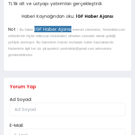
TL’lik alt ve üstyapı yatırımları gerçekleştirdi.
Haberi Kaynağından oku:
İGF Haber Ajansı
İGF Haber Ajansı
Not :
Bu haber
internet sitesinden, Yeniistiklal.com
editörlerinin hiçbir editoryal müdahalesi olmadan otomatik olarak geldiği
şekliyle alınmıştır. Bu haberlerin hukuki muhatabı haber kaynaklarıdır.
Haberlerle ilgili her tür şikayetinizi
yeniistiklal@gmail.com
adresimize
gönderebilirsiniz.
Yorum Yap
Ad Soyad:
E-Mail: