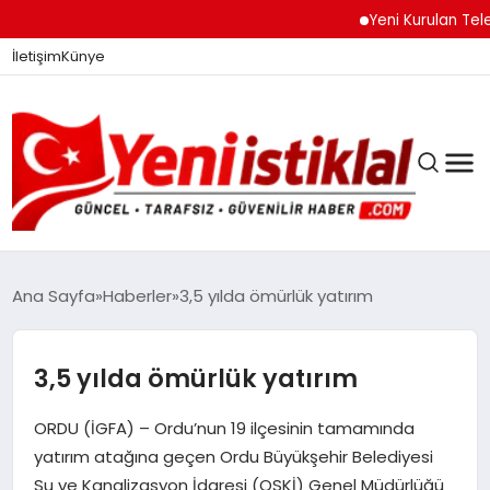
Yeni Kurulan Telegram
İletişim
Künye
Ana Sayfa
Haberler
3,5 yılda ömürlük yatırım
GÜNDEM
3,5 yılda ömürlük yatırım
ORDU (İGFA) – Ordu’nun 19 ilçesinin tamamında
DÜNYA
yatırım atağına geçen Ordu Büyükşehir Belediyesi
Su ve Kanalizasyon İdaresi (OSKİ) Genel Müdürlüğü