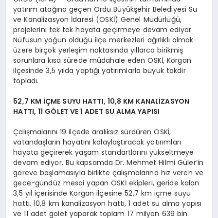
yatırım atağına geçen Ordu Büyükşehir Belediyesi Su
ve Kanalizasyon İdaresi (OSKİ) Genel Müdürlüğü,
projelerini tek tek hayata geçirmeye devam ediyor.
Nüfusun yoğun olduğu ilçe merkezleri ağırlıklı olmak
üzere birçok yerleşim noktasında yıllarca birikmiş
sorunlara kısa sürede müdahale eden OSKİ, Korgan
ilçesinde 3,5 yılda yaptığı yatırımlarla büyük takdir
topladı.
52,7 KM İÇME SUYU HATTI, 10,8 KM KANALİZASYON
HATTI, 11 GÖLET VE 1 ADET SU ALMA YAPISI
Çalışmalarını 19 ilçede aralıksız sürdüren OSKİ,
vatandaşların hayatını kolaylaştıracak yatırımları
hayata geçirerek yaşam standartlarını yükseltmeye
devam ediyor. Bu kapsamda Dr. Mehmet Hilmi Güler’in
göreve başlamasıyla birlikte çalışmalarına hız veren ve
gece-gündüz mesai yapan OSKİ ekipleri, geride kalan
3,5 yıl içerisinde Korgan ilçesine 52,7 km içme suyu
hattı, 10,8 km kanalizasyon hattı, 1 adet su alma yapısı
ve 11 adet gölet yaparak toplam 17 milyon 639 bin