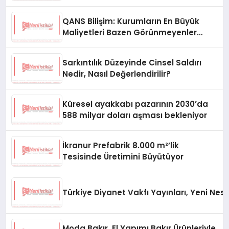
Oluyor
QANS Bilişim: Kurumların En Büyük
Maliyetleri Bazen Görünmeyenler
Oluyor
Sarkıntılık Düzeyinde Cinsel Saldırı
Nedir, Nasıl Değerlendirilir?
Küresel ayakkabı pazarının 2030’da
588 milyar doları aşması bekleniyor
İkranur Prefabrik 8.000 m²’lik
Tesisinde Üretimini Büyütüyor
Türkiye Diyanet Vakfı Yayınları, Yeni Nesi
Moda Bakır, El Yapımı Bakır Ürünleriyle