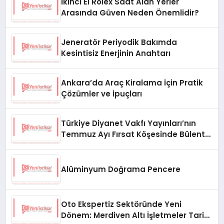
İkinci El Rolex Saat Alan Yerler
Arasında Güven Neden Önemlidir?
Jeneratör Periyodik Bakımda
Kesintisiz Enerjinin Anahtarı
Ankara’da Araç Kiralama İçin Pratik
Çözümler ve İpuçları
Türkiye Diyanet Vakfı Yayınları’nın
Temmuz Ayı Fırsat Köşesinde Bülent
Ata Kitapları Var
Alüminyum Doğrama Pencere
Oto Ekspertiz Sektöründe Yeni
Dönem: Merdiven Altı İşletmeler Tarih