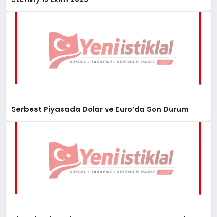
Serbest Piyasada Dolar ve Euro’da Son Durum