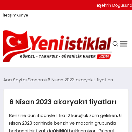
Şehrin Doğusundan B
İletişim
Künye
Ana Sayfa
Ekonomi
6 Nisan 2023 akaryakıt fiyatları
GÜNDEM
6 Nisan 2023 akaryakıt fiyatları
Benzine dün itibariyle 1 lira 12 kuruşluk zam gelirken, 6
DÜNYA
Nisan 2023 tarihinde benzin ve motorin grubunda
herhangi bir fiyat değişikliği beklenmiyor.. Güncel