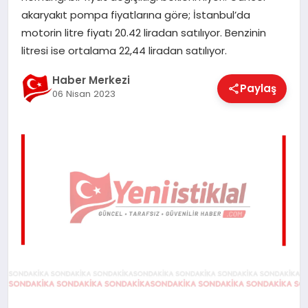
EĞITIM
akaryakıt pompa fiyatlarına göre; İstanbul’da
motorin litre fiyatı 20.42 liradan satılıyor. Benzinin
litresi ise ortalama 22,44 liradan satılıyor.
EKONOMI
Haber Merkezi
Paylaş
06 Nisan 2023
MAGAZIN
SAĞLIK
SPOR
TEKNOLOJI