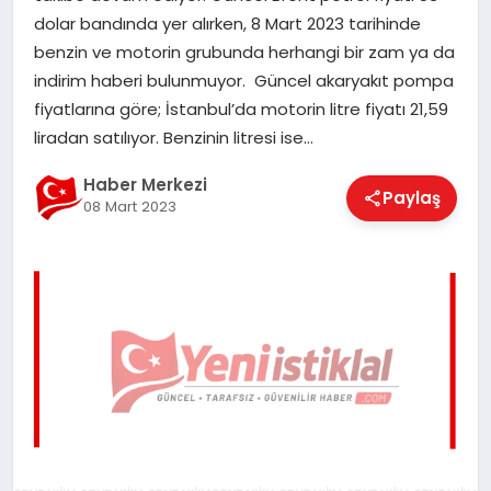
EĞITIM
dolar bandında yer alırken, 8 Mart 2023 tarihinde
benzin ve motorin grubunda herhangi bir zam ya da
indirim haberi bulunmuyor. Güncel akaryakıt pompa
EKONOMI
fiyatlarına göre; İstanbul’da motorin litre fiyatı 21,59
liradan satılıyor. Benzinin litresi ise…
Haber Merkezi
MAGAZIN
Paylaş
08 Mart 2023
SAĞLIK
SPOR
TEKNOLOJI