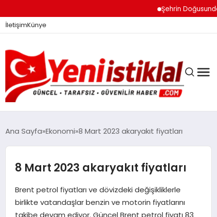
Şehrin Doğusundan Bo
İletişim
Künye
Ana Sayfa
Ekonomi
8 Mart 2023 akaryakıt fiyatları
GÜNDEM
8 Mart 2023 akaryakıt fiyatları
Brent petrol fiyatları ve dövizdeki değişikliklerle
DÜNYA
birlikte vatandaşlar benzin ve motorin fiyatlarını
takibe devam ediyor. Güncel Brent petrol fiyatı 83