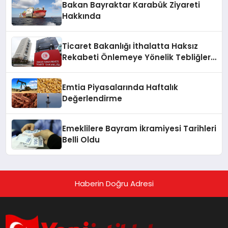
Bakan Bayraktar Karabük Ziyareti
Hakkında
Ticaret Bakanlığı İthalatta Haksız
Rekabeti Önlemeye Yönelik Tebliğleri
Yayımladı
Emtia Piyasalarında Haftalık
Değerlendirme
Emeklilere Bayram İkramiyesi Tarihleri
Belli Oldu
Haberin Doğru Adresi