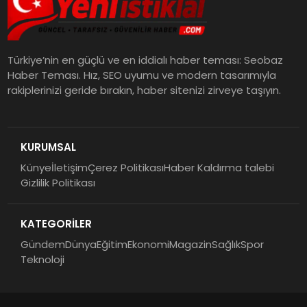
Türkiye’nin en güçlü ve en iddialı haber teması: Seobaz
Haber Teması. Hız, SEO uyumu ve modern tasarımıyla
rakiplerinizi geride bırakın, haber sitenizi zirveye taşıyın.
KURUMSAL
Künye
İletişim
Çerez Politikası
Haber Kaldırma talebi
Gizlilik Politikası
KATEGORİLER
Gündem
Dünya
Eğitim
Ekonomi
Magazin
Sağlık
Spor
Teknoloji