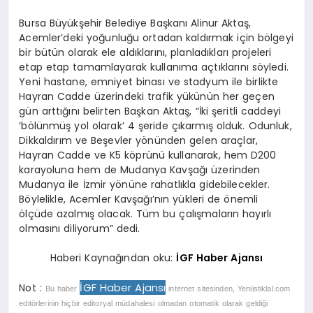
Bursa Büyükşehir Belediye Başkanı Alinur Aktaş,
Acemler’deki yoğunluğu ortadan kaldırmak için bölgeyi
bir bütün olarak ele aldıklarını, planladıkları projeleri
etap etap tamamlayarak kullanıma açtıklarını söyledi.
Yeni hastane, emniyet binası ve stadyum ile birlikte
Hayran Cadde üzerindeki trafik yükünün her geçen
gün arttığını belirten Başkan Aktaş, “İki şeritli caddeyi
‘bölünmüş yol olarak’ 4 şeride çıkarmış olduk. Odunluk,
Dikkaldırım ve Beşevler yönünden gelen araçlar,
Hayran Cadde ve K5 köprünü kullanarak, hem D200
karayoluna hem de Mudanya Kavşağı üzerinden
Mudanya ile İzmir yönüne rahatlıkla gidebilecekler.
Böylelikle, Acemler Kavşağı’nın yükleri de önemli
ölçüde azalmış olacak. Tüm bu çalışmaların hayırlı
olmasını diliyorum” dedi.
Haberi Kaynağından oku:
İGF Haber Ajansı
İGF Haber Ajansı
Not :
Bu haber
internet sitesinden, Yeniistiklal.com
editörlerinin hiçbir editoryal müdahalesi olmadan otomatik olarak geldiği