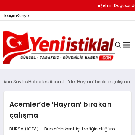
Şehrin Doğusundan B
İletişim
Künye
Ana Sayfa
Haberler
Acemler’de ‘Hayran’ bırakan çalışma
GÜNDEM
Acemler’de ‘Hayran’ bırakan
çalışma
DÜNYA
BURSA (İGFA) – Bursa’da kent içi trafiğin düğüm