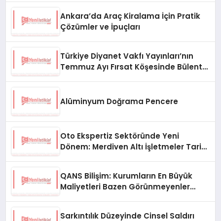
Ankara’da Araç Kiralama İçin Pratik
Çözümler ve İpuçları
Türkiye Diyanet Vakfı Yayınları’nın
Temmuz Ayı Fırsat Köşesinde Bülent
Ata Kitapları Var
Alüminyum Doğrama Pencere
Oto Ekspertiz Sektöründe Yeni
Dönem: Merdiven Altı İşletmeler Tarih
Oluyor
QANS Bilişim: Kurumların En Büyük
Maliyetleri Bazen Görünmeyenler
Oluyor
Sarkıntılık Düzeyinde Cinsel Saldırı