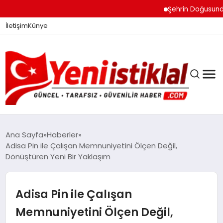
Şehrin Doğusundan Bo
İletişim
Künye
Ana Sayfa
Haberler
Adisa Pin ile Çalışan Memnuniyetini Ölçen Değil,
Dönüştüren Yeni Bir Yaklaşım
GÜNDEM
Adisa Pin ile Çalışan
DÜNYA
Memnuniyetini Ölçen Değil,