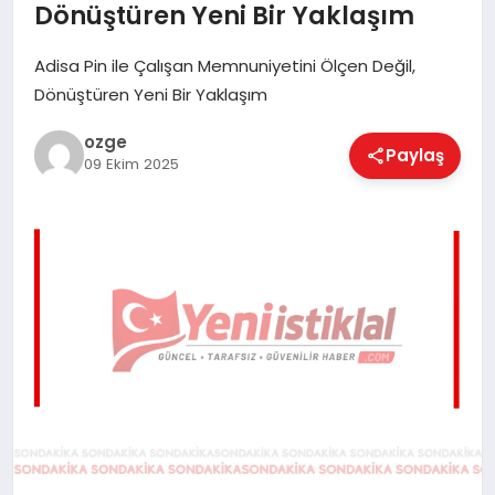
Dönüştüren Yeni Bir Yaklaşım
EĞITIM
Adisa Pin ile Çalışan Memnuniyetini Ölçen Değil,
Dönüştüren Yeni Bir Yaklaşım
EKONOMI
ozge
Paylaş
09 Ekim 2025
MAGAZIN
SAĞLIK
SPOR
TEKNOLOJI