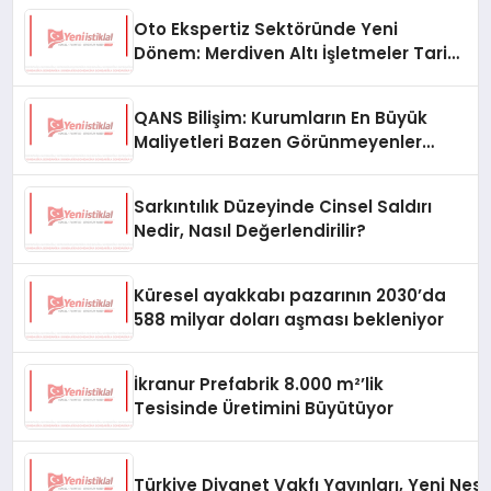
Oto Ekspertiz Sektöründe Yeni
Dönem: Merdiven Altı İşletmeler Tarih
Oluyor
QANS Bilişim: Kurumların En Büyük
Maliyetleri Bazen Görünmeyenler
Oluyor
Sarkıntılık Düzeyinde Cinsel Saldırı
Nedir, Nasıl Değerlendirilir?
Küresel ayakkabı pazarının 2030’da
588 milyar doları aşması bekleniyor
İkranur Prefabrik 8.000 m²’lik
Tesisinde Üretimini Büyütüyor
Türkiye Diyanet Vakfı Yayınları, Yeni Nesi