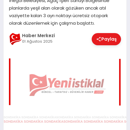
İnegöl Belediyesi, Ağaç İşleri Sanayi Bölgesinde
EĞITIM
planlarda yeşil alan olarak gözüken ancak atıl
vaziyette kalan 3 ayrı noktayı ücretsiz otopark
olarak düzenlemek için çalışma başlattı.
EKONOMI
Haber Merkezi
Paylaş
01 Ağustos 2025
MAGAZIN
SAĞLIK
SPOR
TEKNOLOJI