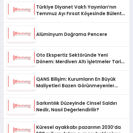
Türkiye Diyanet Vakfı Yayınları’nın
Temmuz Ayı Fırsat Köşesinde Bülent
Ata Kitapları Var
Alüminyum Doğrama Pencere
Oto Ekspertiz Sektöründe Yeni
Dönem: Merdiven Altı İşletmeler Tarih
Oluyor
QANS Bilişim: Kurumların En Büyük
Maliyetleri Bazen Görünmeyenler
Oluyor
Sarkıntılık Düzeyinde Cinsel Saldırı
Nedir, Nasıl Değerlendirilir?
Küresel ayakkabı pazarının 2030’da