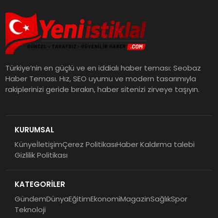
Türkiye’nin en güçlü ve en iddialı haber teması: Seobaz
Haber Teması. Hız, SEO uyumu ve modern tasarımıyla
rakiplerinizi geride bırakın, haber sitenizi zirveye taşıyın.
KURUMSAL
Künye
İletişim
Çerez Politikası
Haber Kaldırma talebi
Gizlilik Politikası
KATEGORİLER
Gündem
Dünya
Eğitim
Ekonomi
Magazin
Sağlık
Spor
Teknoloji