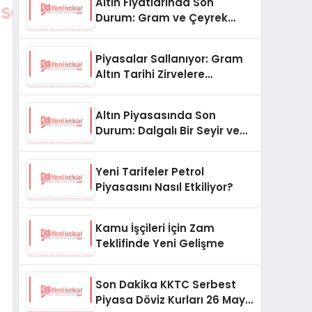
Altın Fiyatlarında Son
Durum: Gram ve Çeyrek
Altın Ne Kadar Oldu?
Piyasalar Sallanıyor: Gram
Altın Tarihi Zirvelere
Koşuyor!
Altın Piyasasında Son
Durum: Dalgalı Bir Seyir ve
Gözler Merkez Bankası’nda
Yeni Tarifeler Petrol
Piyasasını Nasıl Etkiliyor?
Kamu İşçileri İçin Zam
Teklifinde Yeni Gelişme
Son Dakika KKTC Serbest
Piyasa Döviz Kurları 26 Mayıs