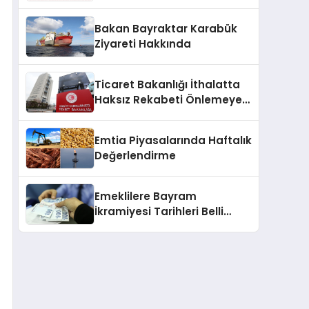
2025
Bakan Bayraktar Karabük
Ziyareti Hakkında
Ticaret Bakanlığı İthalatta
Haksız Rekabeti Önlemeye
Yönelik Tebliğleri Yayımladı
Emtia Piyasalarında Haftalık
Değerlendirme
Emeklilere Bayram
İkramiyesi Tarihleri Belli
Oldu