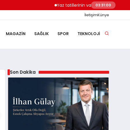
Yaz tatillerinin vazgeçilmezi: En iyi hasır
03:31:01
İletişim
Künye
MAGAZIN
SAĞLIK
SPOR
TEKNOLOJI
Son Dakika