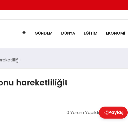
GÜNDEM
DÜNYA
EĞITIM
EKONOMI
eketliliği!
onu hareketliliği!
0 Yorum Yapıldı
Paylaş