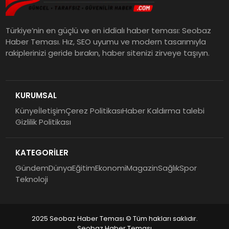
Türkiye’nin en güçlü ve en iddialı haber teması: Seobaz
Haber Teması. Hız, SEO uyumu ve modern tasarımıyla
rakiplerinizi geride bırakın, haber sitenizi zirveye taşıyın.
KURUMSAL
Künye
İletişim
Çerez Politikası
Haber Kaldırma talebi
Gizlilik Politikası
KATEGORİLER
Gündem
Dünya
Eğitim
Ekonomi
Magazin
Sağlık
Spor
Teknoloji
2025 Seobaz Haber Teması © Tüm hakları saklıdır.
Seobaz Haber Teması