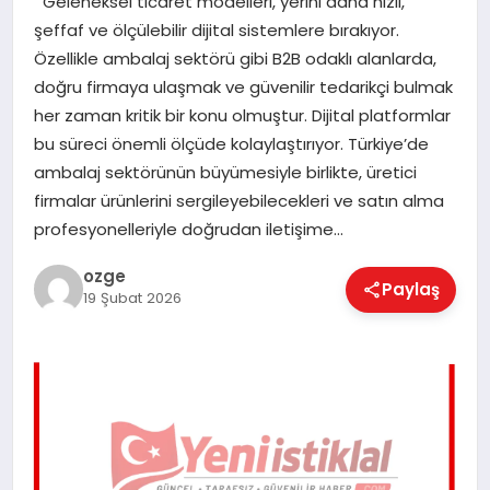
Geleneksel ticaret modelleri, yerini daha hızlı,
EĞITIM
şeffaf ve ölçülebilir dijital sistemlere bırakıyor.
Özellikle ambalaj sektörü gibi B2B odaklı alanlarda,
doğru firmaya ulaşmak ve güvenilir tedarikçi bulmak
EKONOMI
her zaman kritik bir konu olmuştur. Dijital platformlar
bu süreci önemli ölçüde kolaylaştırıyor. Türkiye’de
ambalaj sektörünün büyümesiyle birlikte, üretici
MAGAZIN
firmalar ürünlerini sergileyebilecekleri ve satın alma
profesyonelleriyle doğrudan iletişime…
SAĞLIK
ozge
Paylaş
19 Şubat 2026
SPOR
TEKNOLOJI