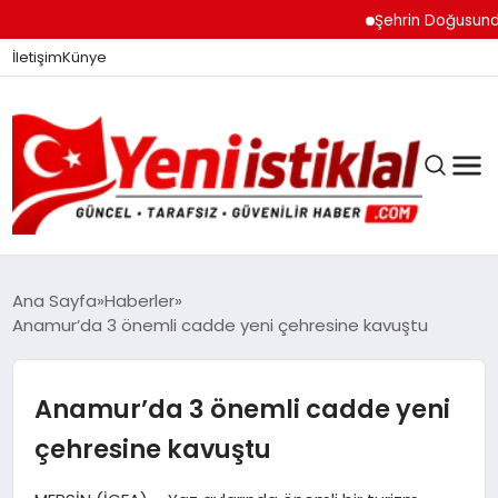
Şehrin Doğusundan Bo
İletişim
Künye
Ana Sayfa
Haberler
Anamur’da 3 önemli cadde yeni çehresine kavuştu
GÜNDEM
Anamur’da 3 önemli cadde yeni
DÜNYA
çehresine kavuştu