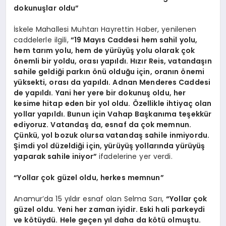
dokunuşlar oldu”
İskele Mahallesi Muhtarı Hayrettin Haber, yenilenen
caddelerle ilgili,
“19 Mayıs Caddesi hem sahil yolu,
hem tarım yolu, hem de yürüyüş yolu olarak çok
önemli bir yoldu, orası yapıldı. Hızır Reis, vatandaşın
sahile geldiği parkın önü olduğu için, oranın önemi
yüksekti, orası da yapıldı. Adnan Menderes Caddesi
de yapıldı. Yani her yere bir dokunuş oldu, her
kesime hitap eden bir yol oldu. Özellikle ihtiyaç olan
yollar yapıldı. Bunun için Vahap Başkanıma teşekkür
ediyoruz. Vatandaş da, esnaf da çok memnun.
Çünkü, yol bozuk olursa vatandaş sahile inmiyordu.
Şimdi yol düzeldiği için, yürüyüş yollarında yürüyüş
yaparak sahile iniyor”
ifadelerine yer verdi.
“Yollar çok güzel oldu, herkes memnun”
Anamur’da 15 yıldır esnaf olan Selma Sarı,
“Yollar çok
güzel oldu. Yeni her zaman iyidir. Eski hali parkeydi
ve kötüydü. Hele geçen yıl daha da kötü olmuştu.