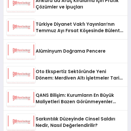
Ankara’da Araç Kiralama İçin Pratik
Çözümler ve İpuçları
Türkiye Diyanet Vakfı Yayınları’nın
Temmuz Ayı Fırsat Köşesinde Bülent
Ata Kitapları Var
Alüminyum Doğrama Pencere
Oto Ekspertiz Sektöründe Yeni
Dönem: Merdiven Altı İşletmeler Tarih
Oluyor
QANS Bilişim: Kurumların En Büyük
Maliyetleri Bazen Görünmeyenler
Oluyor
Sarkıntılık Düzeyinde Cinsel Saldırı
Nedir, Nasıl Değerlendirilir?