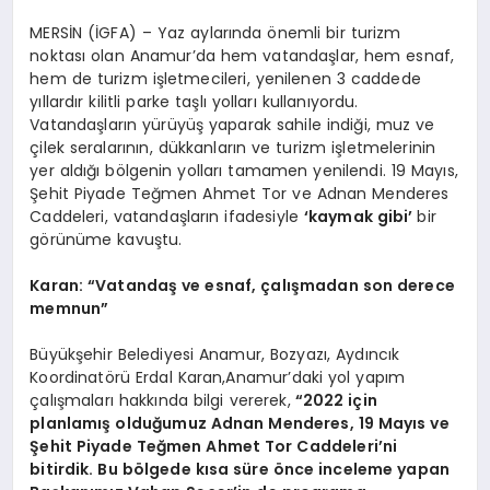
MERSİN (İGFA) – Yaz aylarında önemli bir turizm
noktası olan Anamur’da hem vatandaşlar, hem esnaf,
hem de turizm işletmecileri, yenilenen 3 caddede
yıllardır kilitli parke taşlı yolları kullanıyordu.
Vatandaşların yürüyüş yaparak sahile indiği, muz ve
çilek seralarının, dükkanların ve turizm işletmelerinin
yer aldığı bölgenin yolları tamamen yenilendi. 19 Mayıs,
Şehit Piyade Teğmen Ahmet Tor ve Adnan Menderes
Caddeleri, vatandaşların ifadesiyle
‘kaymak gibi’
bir
görünüme kavuştu.
Karan: “Vatandaş ve esnaf, çalışmadan son derece
memnun”
Büyükşehir Belediyesi Anamur, Bozyazı, Aydıncık
Koordinatörü Erdal Karan,Anamur’daki yol yapım
çalışmaları hakkında bilgi vererek,
“2022 için
planlamış olduğumuz Adnan Menderes, 19 Mayıs ve
Şehit Piyade Teğmen Ahmet Tor Caddeleri’ni
bitirdik. Bu bölgede kısa süre önce inceleme yapan