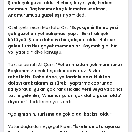
Şimdi çok güzel oldu. Hiçbir şikayet yok, herkes
memnun. Başkanımız kaç kilometre uzaktan,
Anamurumuzu güzelleştiriyor”
dedi.
Otel işletmecisi Mustafa Ok,
“Büyükşehir Belediyesi
çok güzel bir yol çalışması yaptı. Eski hali çok
kötüydü. Şu an daha iyi bir çalışma oldu. Halk ve
gelen turistler gayet memnunlar. Kaymak gibi bir
yol yapıldı”
diye konuştu.
Taksici esnafı Ali Çam
“Yollarımızdan çok memnunuz.
Başkanımıza çok teşekkür ediyoruz. Bizleri
rahatlattı. Daha önce, yollardaki bozukluktan
dolayı arabalarımızı sürekli yaptırmak zorunda
kalıyorduk. Şu an çok rahatladık. Yerli veya yabancı
tatile gelenler, ‘Anamur şu an çok daha güzel oldu’
diyorlar”
ifadelerine yer verdi.
“Çalışmanın, turizme de çok ciddi katkısı oldu”
Vatandaşlardan Ayşegül Piper,
“İskele’de oturuyoruz.