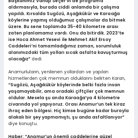
Başkanımız Vahap Seçer’in de programa
aldırmasıyla, burada ciddi anlamda bir çalışma
yapıldı. Kırsalda Sugözü, Aşağıkükür ve Karaağa
köylerine yapmış olduğumuz çalışmalar da bitmek
üzere. Bu sene toplamda 35-40 kilometre arası
zaten planlamamız vardı. Onu da bitirdik. 2023’te
ise Hoca Ahmet Yesevi ile Mehmet Akif Ersoy
Caddeleri’ni tamamladığımız zaman, sorumluluk
alanımızdaki tüm yolları sıcak asfalta kavuşturmuş
olacağız”
dedi.
Anamurluların, yenilenen yollardan ve yapılan
hizmetlerden çok memnun olduklarını belirten Karan,
“Sugözü, Aşağıkükür köylerinde belki fazla insan
yaşamayabilir, ama oradaki çiftçiler çok memnun
oldular. Mesela şu anda Karaağa’ya 4 kilometre
civarında yol yapıyoruz. Orası Anamur’un tek kiraz
ihraç eden bölgesi. Hiç kimse bugüne kadar burayla
alakalı bir şey yapmamıştı, şu anda asfaltlanıyor”
diye konuştu.
Haber: “Anamur’un önemli caddelerine güzel