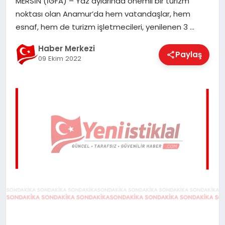
MERSİN (İGFA) – Yaz aylarında önemli bir turizm
EĞITIM
noktası olan Anamur’da hem vatandaşlar, hem
esnaf, hem de turizm işletmecileri, yenilenen 3 …
EKONOMI
Haber Merkezi
Paylaş
09 Ekim 2022
MAGAZIN
SAĞLIK
SPOR
TEKNOLOJI