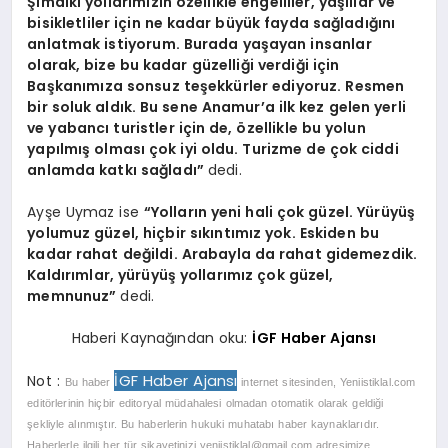
Şimdiki yollarımızın özellikle engelliler, yaşlılar ve
bisikletliler için ne kadar büyük fayda sağladığını
anlatmak istiyorum. Burada yaşayan insanlar
olarak, bize bu kadar güzelliği verdiği için
Başkanımıza sonsuz teşekkürler ediyoruz. Resmen
bir soluk aldık. Bu sene Anamur’a ilk kez gelen yerli
ve yabancı turistler için de, özellikle bu yolun
yapılmış olması çok iyi oldu. Turizme de çok ciddi
anlamda katkı sağladı”
dedi.
Ayşe Uymaz ise
“Yolların yeni hali çok güzel. Yürüyüş
yolumuz güzel, hiçbir sıkıntımız yok. Eskiden bu
kadar rahat değildi. Arabayla da rahat gidemezdik.
Kaldırımlar, yürüyüş yollarımız çok güzel,
memnunuz”
dedi.
Haberi Kaynağından oku:
İGF Haber Ajansı
İGF Haber Ajansı
Not :
Bu haber
internet sitesinden, Yeniistiklal.com
editörlerinin hiçbir editoryal müdahalesi olmadan otomatik olarak geldiği
şekliyle alınmıştır. Bu haberlerin hukuki muhatabı haber kaynaklarıdır.
Haberlerle ilgili her tür şikayetinizi
yeniistiklal@gmail.com
adresimize