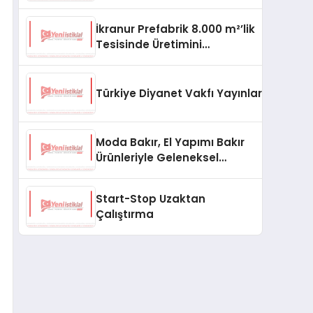
aşması bekleniyor
İkranur Prefabrik 8.000 m²’lik
Tesisinde Üretimini
Büyütüyor
Türkiye Diyanet Vakfı Yayınları, Yeni Ne
Moda Bakır, El Yapımı Bakır
Ürünleriyle Geleneksel
Zanaatkârlığı Modern
Yaşam Alanlarına Taşıyor
Start-Stop Uzaktan
Çalıştırma