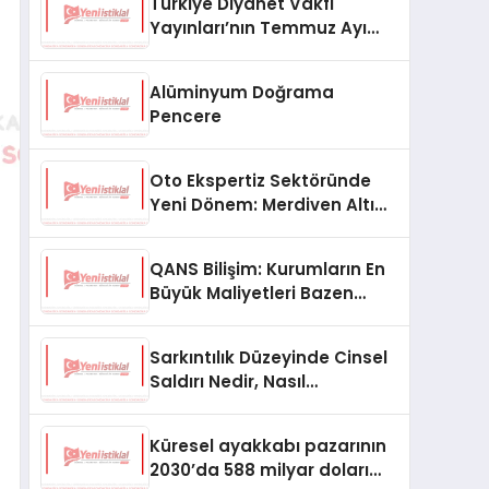
Türkiye Diyanet Vakfı
Yayınları’nın Temmuz Ayı
Fırsat Köşesinde Bülent Ata
Kitapları Var
Alüminyum Doğrama
Pencere
Oto Ekspertiz Sektöründe
Yeni Dönem: Merdiven Altı
İşletmeler Tarih Oluyor
QANS Bilişim: Kurumların En
Büyük Maliyetleri Bazen
Görünmeyenler Oluyor
Sarkıntılık Düzeyinde Cinsel
Saldırı Nedir, Nasıl
Değerlendirilir?
Küresel ayakkabı pazarının
2030’da 588 milyar doları