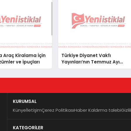
 Araç Kiralama İçin
Türkiye Diyanet Vakfı
zümler ve İpuçları
Yayınları’nın Temmuz Ayı
Fırsat Köşesinde Bülent Ata
Kitapları Var
KURUMSAL
Künye
İletişim
Çerez Politikası
Haber Kaldırma talebi
Gizli
KATEGORİLER