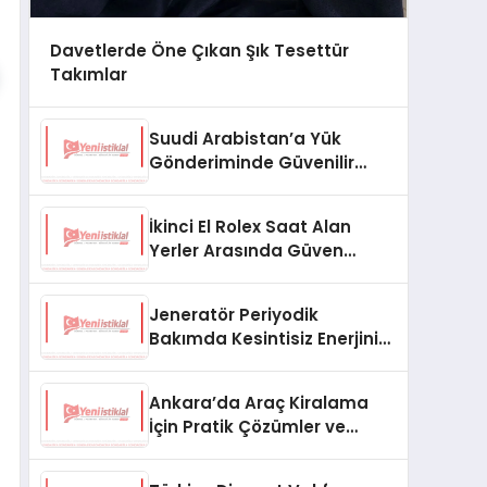
Davetlerde Öne Çıkan Şık Tesettür
Takımlar
Suudi Arabistan’a Yük
Gönderiminde Güvenilir
Lojistik ve Nakliye Çözümleri
İkinci El Rolex Saat Alan
Yerler Arasında Güven
Neden Önemlidir?
Jeneratör Periyodik
Bakımda Kesintisiz Enerjinin
Anahtarı
Ankara’da Araç Kiralama
İçin Pratik Çözümler ve
İpuçları