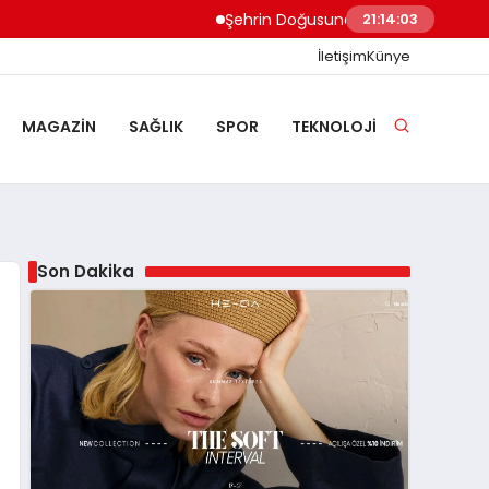
Şehrin Doğusundan Boğaz Kıyılarına Ev 
21:14:04
İletişim
Künye
MAGAZIN
SAĞLIK
SPOR
TEKNOLOJI
Son Dakika