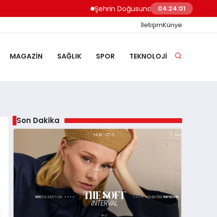
Şehrin Doğusundan Boğaz Kıyılarına Ev T
04:24:02
İletişim
Künye
MAGAZIN
SAĞLIK
SPOR
TEKNOLOJI
Son Dakika