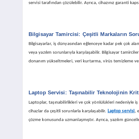
servisi tarafından çözülebilir. Ayrıca, cihazınız garanti ka
Bilgisayar Tamircisi: Çeşitli Markaların So
Bilgisayarlar, iş dünyasından eğlenceye kadar pek çok alan
veya yazılım sorunlarıyla karşılaşabilir. Bilgisayar tamircile
donanım yükseltmeleri, veri kurtarma, virüs temizleme ve ağ
Laptop Servisi: Taşınabilir Teknolojinin Krit
Laptoplar, taşınabilirlikleri ve çok yönlülükleri nedeniyle
cihazlar da çeşitli sorunlarla karşılaşabilir.
Laptop servisi
, 
çözme konusunda uzmanlaşmıştır. Ayrıca, yazılım güncelleme