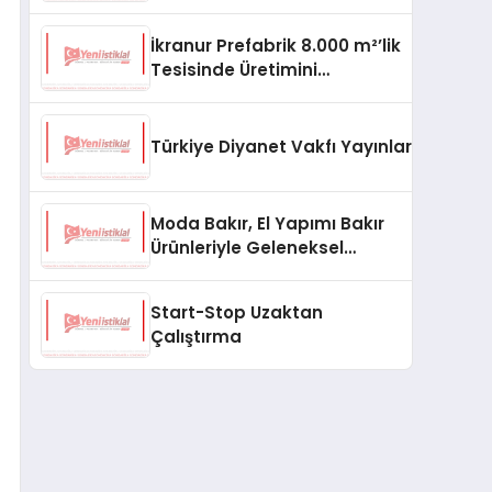
aşması bekleniyor
İkranur Prefabrik 8.000 m²’lik
Tesisinde Üretimini
Büyütüyor
Türkiye Diyanet Vakfı Yayınları, Yeni Ne
Moda Bakır, El Yapımı Bakır
Ürünleriyle Geleneksel
Zanaatkârlığı Modern
Yaşam Alanlarına Taşıyor
Start-Stop Uzaktan
Çalıştırma