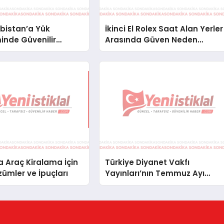
bistan’a Yük
İkinci El Rolex Saat Alan Yerler
inde Güvenilir
Arasında Güven Neden
ve Nakliye Çözümleri
Önemlidir?
 Araç Kiralama İçin
Türkiye Diyanet Vakfı
zümler ve İpuçları
Yayınları’nın Temmuz Ayı
Fırsat Köşesinde Bülent Ata
Kitapları Var