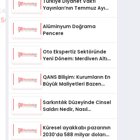
Türkiye Diyanet Vakfı
Yayınları’nın Temmuz Ayı
Fırsat Köşesinde Bülent Ata
Kitapları Var
Alüminyum Doğrama
Pencere
Oto Ekspertiz Sektöründe
Yeni Dönem: Merdiven Altı
İşletmeler Tarih Oluyor
QANS Bilişim: Kurumların En
Büyük Maliyetleri Bazen
Görünmeyenler Oluyor
Sarkıntılık Düzeyinde Cinsel
Saldırı Nedir, Nasıl
Değerlendirilir?
Küresel ayakkabı pazarının
2030’da 588 milyar doları