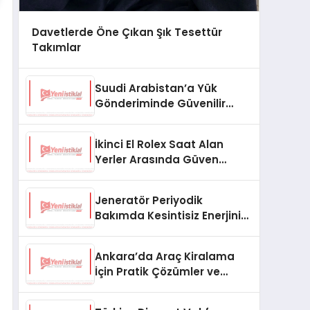
Davetlerde Öne Çıkan Şık Tesettür
Takımlar
Suudi Arabistan’a Yük
Gönderiminde Güvenilir
Lojistik ve Nakliye Çözümleri
İkinci El Rolex Saat Alan
Yerler Arasında Güven
Neden Önemlidir?
Jeneratör Periyodik
Bakımda Kesintisiz Enerjinin
Anahtarı
Ankara’da Araç Kiralama
İçin Pratik Çözümler ve
İpuçları