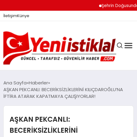
Şehrin Doğusundan Bo
İletişim
Künye
Ana Sayfa
Haberler
AŞKAN PEKCANLI: BECERİKSİZLİKLERİNİ KILIÇDAROĞLU’NA
İFTİRA ATARAK KAPATMAYA ÇALIŞIYORLAR!
GÜNDEM
AŞKAN PEKCANLI:
DÜNYA
BECERİKSİZLİKLERİNİ