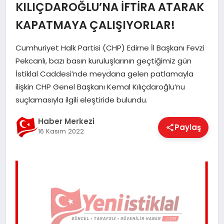
KILIÇDAROĞLU’NA İFTİRA ATARAK
EĞITIM
KAPATMAYA ÇALIŞIYORLAR!
Cumhuriyet Halk Partisi (CHP) Edirne İl Başkanı Fevzi
EKONOMI
Pekcanlı, bazı basın kuruluşlarının geçtiğimiz gün
İstiklal Caddesi’nde meydana gelen patlamayla
MAGAZIN
ilişkin CHP Genel Başkanı Kemal Kılıçdaroğlu’nu
suçlamasıyla ilgili eleştiride bulundu.
Haber Merkezi
SAĞLIK
Paylaş
16 Kasım 2022
SPOR
TEKNOLOJI