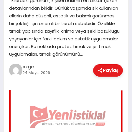
Ellerdeki görünüm, kişisel bakımın en dikkat çeken
EĞITIM
detaylarından biridir. Günlük yaşamda sık kullanılan
ellerin daha düzenli, estetik ve bakımlı görünmesi
birçok kişi için önemli bir tercih sebebidir. Özellikle
EKONOMI
tırnak yapısında zayıflık, kırılma veya şekil bozukluğu
yaşayanlar için farklı bakım ve estetik uygulamalar
öne çıkar. Bu noktada protez tırnak ve jel tırnak
MAGAZIN
uygulamaları, tırnak görünümünü…
ozge
Paylaş
SAĞLIK
24 Mayıs 2026
SPOR
TEKNOLOJI