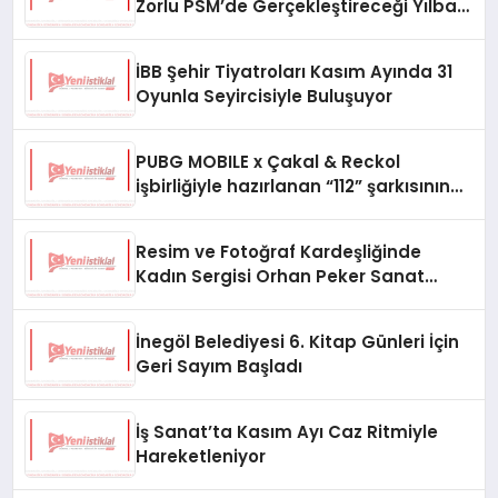
Zorlu PSM’de Gerçekleştireceği Yılbaşı
Konseriyle Bozacak!
İBB Şehir Tiyatroları Kasım Ayında 31
Oyunla Seyircisiyle Buluşuyor
PUBG MOBILE x Çakal & Reckol
işbirliğiyle hazırlanan “112” şarkısının
klibi yayında
Resim ve Fotoğraf Kardeşliğinde
Kadın Sergisi Orhan Peker Sanat
Galerisi’nde
İnegöl Belediyesi 6. Kitap Günleri İçin
Geri Sayım Başladı
İş Sanat’ta Kasım Ayı Caz Ritmiyle
Hareketleniyor