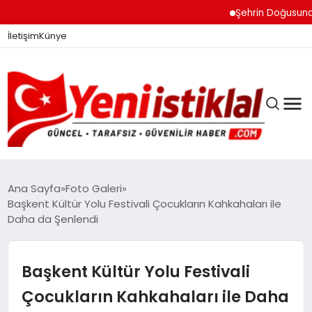
Şehrin Doğusundan Bo
İletişim
Künye
Ana Sayfa
Foto Galeri
Başkent Kültür Yolu Festivali Çocukların Kahkahaları ile
Daha da Şenlendi
GÜNDEM
Başkent Kültür Yolu Festivali
DÜNYA
Çocukların Kahkahaları ile Daha