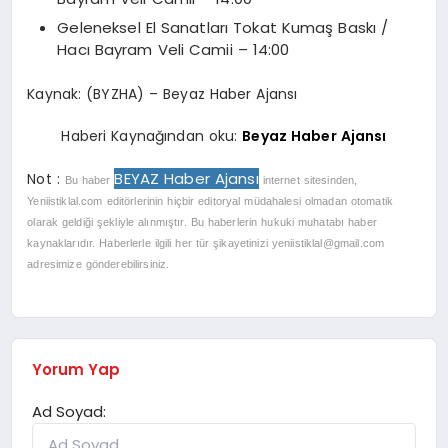
Geleneksel El Sanatları Tokat Kumaş Baskı /
Hacı Bayram Veli Camii – 14:00
Kaynak: (BYZHA) – Beyaz Haber Ajansı
Haberi Kaynağından oku:
Beyaz Haber Ajansı
BEYAZ Haber Ajansı
Not :
Bu haber
internet sitesinden,
Yeniistiklal.com editörlerinin hiçbir editoryal müdahalesi olmadan otomatik
olarak geldiği şekliyle alınmıştır. Bu haberlerin hukuki muhatabı haber
kaynaklarıdır. Haberlerle ilgili her tür şikayetinizi
yeniistiklal@gmail.com
adresimize gönderebilirsiniz.
Yorum Yap
Ad Soyad: