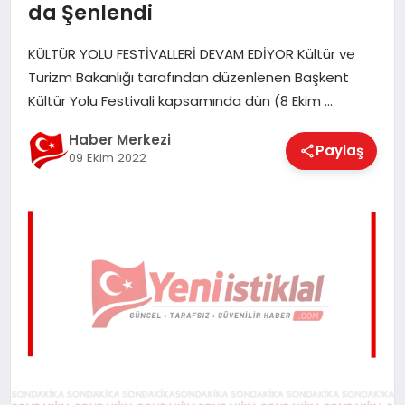
da Şenlendi
EĞITIM
KÜLTÜR YOLU FESTİVALLERİ DEVAM EDİYOR Kültür ve
Turizm Bakanlığı tarafından düzenlenen Başkent
EKONOMI
Kültür Yolu Festivali kapsamında dün (8 Ekim …
Haber Merkezi
Paylaş
MAGAZIN
09 Ekim 2022
SAĞLIK
SPOR
TEKNOLOJI