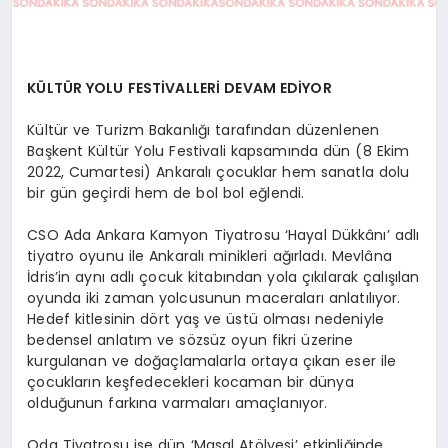
KÜLTÜR YOLU FESTİVALLERİ DEVAM EDİYOR
Kültür ve Turizm Bakanlığı tarafından düzenlenen
Başkent Kültür Yolu Festivali kapsamında dün (8 Ekim
2022, Cumartesi) Ankaralı çocuklar hem sanatla dolu
bir gün geçirdi hem de bol bol eğlendi.
CSO Ada Ankara Kamyon Tiyatrosu ‘Hayal Dükkânı’ adlı
tiyatro oyunu ile Ankaralı minikleri ağırladı. Mevlâna
İdris’in aynı adlı çocuk kitabından yola çıkılarak çalışılan
oyunda iki zaman yolcusunun maceraları anlatılıyor.
Hedef kitlesinin dört yaş ve üstü olması nedeniyle
bedensel anlatım ve sözsüz oyun fikri üzerine
kurgulanan ve doğaçlamalarla ortaya çıkan eser ile
çocukların keşfedecekleri kocaman bir dünya
olduğunun farkına varmaları amaçlanıyor.
Oda Tiyatrosu ise dün ‘Masal Atölyesi’ etkinliğinde