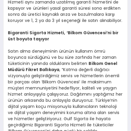
Hizmeti aynı zamanda uzatılmış garanti hizmetini de
kapsıyor ve ürünleri yasal garanti süresi sona erdikten
sonra da üretici kaynaklı arıza ve bozulmalara karşı
koruyor ve 1, 2 ya da 3 yıl seçeneği ile satın alınabiliyor.
Bigaranti Sigorta Hizmeti, ‘Bilkom Güvencesi’ni bir
üst boyuta taşıyor
Satın alma deneyiminin ürünün kullanım ömrü
boyunca sürdüğünü ve bu süre zarfında her zaman
tüketicinin yanında olduklarını belirten
Bilkom Genel
Müdürü Fikret Ballıkaya
, “Katma değerli dağıtıcı
vizyonuyla geliştirdiğimiz servis ve hizmetlerin önemli
bir parçası olan ‘Bilkom Güvencesi’ ile maksimum
müşteri memnuniyetini hedefliyor, kaliteli ve yaygın
hizmet anlayışıyla çalışıyoruz. Dağıtımını yaptığımız her
ürünün arkasında bu anlayışla duruyoruz. Türkiye’nin
dijital yaşam koçu misyonuyla kullanıcıların teknoloji
ve dijital yaşam deneyimini koruma altına alan servis
ve hizmetler geliştiriyoruz. Gulf Sigorta ile hayata
geçirdiğimiz Bigaranti Sigorta Hizmeti ile tüketiciler
‘Bilkom Güvencesi’ni daha güçlü bir şekilde