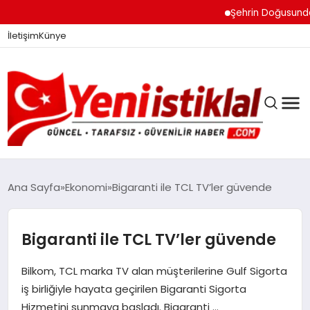
Şehrin Doğusundan Bo
İletişim
Künye
Ana Sayfa
Ekonomi
Bigaranti ile TCL TV’ler güvende
GÜNDEM
Bigaranti ile TCL TV’ler güvende
Bilkom, TCL marka TV alan müşterilerine Gulf Sigorta
DÜNYA
iş birliğiyle hayata geçirilen Bigaranti Sigorta
Hizmetini sunmaya başladı. Bigaranti …