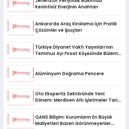
Jeneratör Periyodik Bakımda
Kesintisiz Enerjinin Anahtarı
Ankara’da Araç Kiralama İçin Pratik
Çözümler ve İpuçları
Türkiye Diyanet Vakfı Yayınları’nın
Temmuz Ayı Fırsat Köşesinde Bülent
Ata Kitapları Var
Alüminyum Doğrama Pencere
Oto Ekspertiz Sektöründe Yeni
Dönem: Merdiven Altı İşletmeler Tarih
Oluyor
QANS Bilişim: Kurumların En Büyük
Maliyetleri Bazen Görünmeyenler