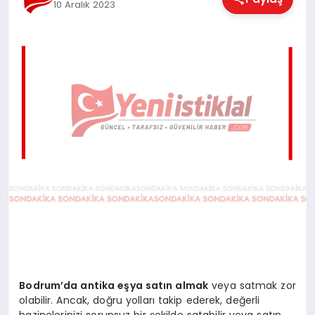
10 Aralık 2023
EĞITIM
EKONOMI
MAGAZIN
SAĞLIK
SPOR
TEKNOLOJI
Bodrum’da antika eşya satın almak
veya satmak zor
olabilir. Ancak, doğru yolları takip ederek, değerli
hazinelerinizi sorunsuz bir şekilde satabilir veya satın