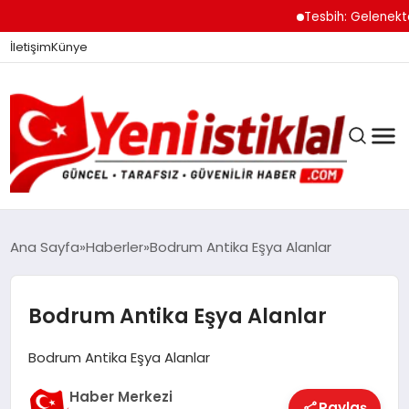
Tesbih: Gelenekten 
İletişim
Künye
Ana Sayfa
Haberler
Bodrum Antika Eşya Alanlar
GÜNDEM
Bodrum Antika Eşya Alanlar
Bodrum Antika Eşya Alanlar
DÜNYA
Haber Merkezi
Paylaş