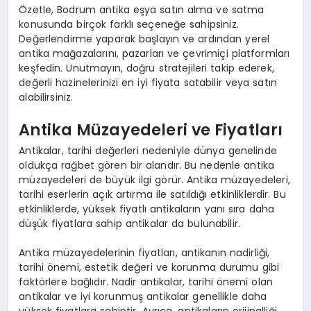
Özetle, Bodrum antika eşya satın alma ve satma
konusunda birçok farklı seçeneğe sahipsiniz.
Değerlendirme yaparak başlayın ve ardından yerel
antika mağazalarını, pazarları ve çevrimiçi platformları
keşfedin. Unutmayın, doğru stratejileri takip ederek,
değerli hazinelerinizi en iyi fiyata satabilir veya satın
alabilirsiniz.
Antika Müzayedeleri ve Fiyatları
Antikalar, tarihi değerleri nedeniyle dünya genelinde
oldukça rağbet gören bir alandır. Bu nedenle antika
müzayedeleri de büyük ilgi görür. Antika müzayedeleri,
tarihi eserlerin açık artırma ile satıldığı etkinliklerdir. Bu
etkinliklerde, yüksek fiyatlı antikaların yanı sıra daha
düşük fiyatlara sahip antikalar da bulunabilir.
Antika müzayedelerinin fiyatları, antikanın nadirliği,
tarihi önemi, estetik değeri ve korunma durumu gibi
faktörlere bağlıdır. Nadir antikalar, tarihi önemi olan
antikalar ve iyi korunmuş antikalar genellikle daha
yüksek fiyatlara sahiptir. Ayrıca, antikaların orijinalliği