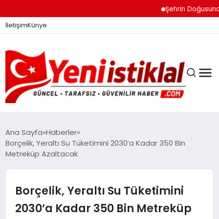
Şehrin Doğusundan Bo
İletişim
Künye
Ana Sayfa
Haberler
Borçelik, Yeraltı Su Tüketimini 2030’a Kadar 350 Bin
Metreküp Azaltacak
GÜNDEM
Borçelik, Yeraltı Su Tüketimini
DÜNYA
2030’a Kadar 350 Bin Metreküp