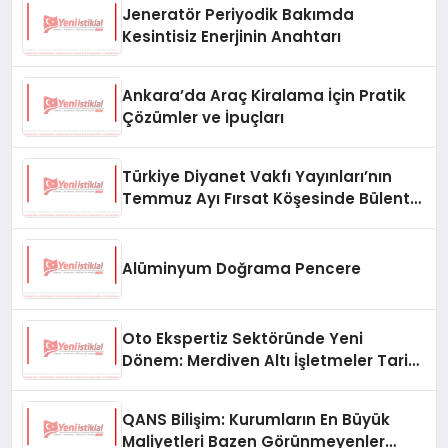
Jeneratör Periyodik Bakımda
Kesintisiz Enerjinin Anahtarı
Ankara’da Araç Kiralama İçin Pratik
Çözümler ve İpuçları
Türkiye Diyanet Vakfı Yayınları’nın
Temmuz Ayı Fırsat Köşesinde Bülent
Ata Kitapları Var
Alüminyum Doğrama Pencere
Oto Ekspertiz Sektöründe Yeni
Dönem: Merdiven Altı İşletmeler Tarih
Oluyor
QANS Bilişim: Kurumların En Büyük
Maliyetleri Bazen Görünmeyenler