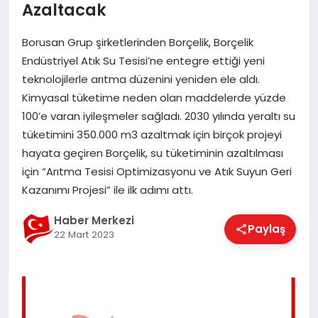
Azaltacak
EĞITIM
Borusan Grup şirketlerinden Borçelik, Borçelik
Endüstriyel Atık Su Tesisi’ne entegre ettiği yeni
EKONOMI
teknolojilerle arıtma düzenini yeniden ele aldı.
Kimyasal tüketime neden olan maddelerde yüzde
100’e varan iyileşmeler sağladı. 2030 yılında yeraltı su
MAGAZIN
tüketimini 350.000 m3 azaltmak için birçok projeyi
hayata geçiren Borçelik, su tüketiminin azaltılması
için “Arıtma Tesisi Optimizasyonu ve Atık Suyun Geri
SAĞLIK
Kazanımı Projesi” ile ilk adımı attı.
Haber Merkezi
SPOR
Paylaş
22 Mart 2023
TEKNOLOJI