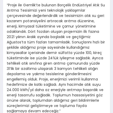
“Proje ile Gemlik’te bulunan Borçelik Endüstriyel Atık Su
Arıtma Tesisimizi yeni teknolojik yaklaşımlar
çerçevesinde değerlendirdik ve tesisimizin atık su geri
kazanım potansiyelini artıracak arıtma düzenine,
enerji, kimyasal tüketimine ve çamur yönetimine
odaklandık. Dört fazdan oluşan projemizin ilk fazına
2021 yılının Aralık ayında başladık ve geçtiğimiz
Ağustos’ta tüm fazları tamamladık. Sonuçlarını hızlı bir
şekilde aldığımız proje sayesinde kullandığımız
kimyasallar içerisinde demir sülfatta yüzde 100, kireç
tüketiminde ise yüzde 24’lük iyileşme sağladık. Ayrıca
tehlikeli atık sınıfına giren arıtma çamurunda yüzde
31’lik bir azaltıma ulaşarak 3 kamyon tehlikeli atığın
depolama ve yakma tesislerine gönderilmesini
engellemiş olduk. Proje, enerjimizi verimli kullanma
hedefimize de katkı sağladı. Aynı hacimde atık suyu
24.000 kWh/yıl daha az enerjiyle arıtmayı başardık ve
enerji tasarrufu sağladık. Toplumun hassasiyetini göz
önüne alarak, toplumdan aldığımız geri bildirimlerle
süreçlerimizi geliştirmeye ve topluma fayda
sağlamaya devam edeceğiz.”