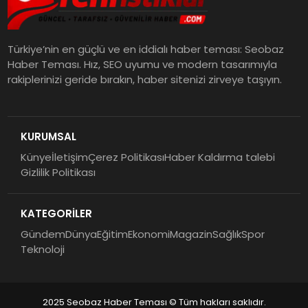
Türkiye’nin en güçlü ve en iddialı haber teması: Seobaz
Haber Teması. Hız, SEO uyumu ve modern tasarımıyla
rakiplerinizi geride bırakın, haber sitenizi zirveye taşıyın.
KURUMSAL
Künye
İletişim
Çerez Politikası
Haber Kaldırma talebi
Gizlilik Politikası
KATEGORİLER
Gündem
Dünya
Eğitim
Ekonomi
Magazin
Sağlık
Spor
Teknoloji
2025 Seobaz Haber Teması © Tüm hakları saklıdır.