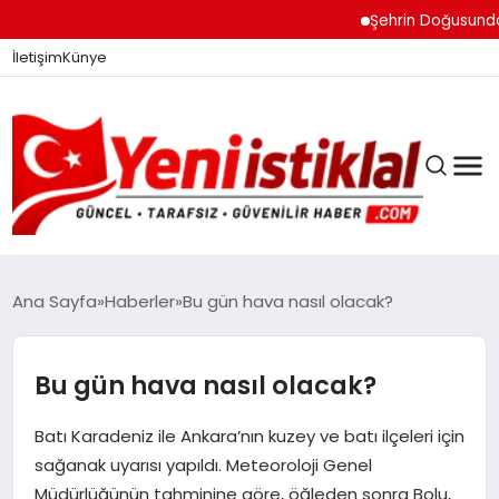
Şehrin Doğusundan B
İletişim
Künye
Ana Sayfa
Haberler
Bu gün hava nasıl olacak?
GÜNDEM
Bu gün hava nasıl olacak?
Batı Karadeniz ile Ankara’nın kuzey ve batı ilçeleri için
DÜNYA
sağanak uyarısı yapıldı. Meteoroloji Genel
Müdürlüğünün tahminine göre, öğleden sonra Bolu,