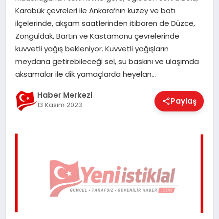
EĞITIM
Karabük çevreleri ile Ankara’nın kuzey ve batı
ilçelerinde, akşam saatlerinden itibaren de Düzce,
Zonguldak, Bartın ve Kastamonu çevrelerinde
EKONOMI
kuvvetli yağış bekleniyor. Kuvvetli yağışların
meydana getirebileceği sel, su baskını ve ulaşımda
aksamalar ile dik yamaçlarda heyelan…
MAGAZIN
Haber Merkezi
Paylaş
13 Kasım 2023
SAĞLIK
SPOR
TEKNOLOJI