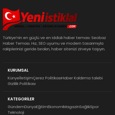
Türkiye’nin en güçlü ve en iddialı haber teması: Seobaz
Haber Teması. Hız, SEO uyumu ve modern tasarımıyla
rakiplerinizi geride bırakın, haber sitenizi zirveye taşıyın.
KURUMSAL
Künye
İletişim
Çerez Politikası
Haber Kaldırma talebi
Gizlilik Politikası
KATEGORİLER
Gündem
Dünya
Eğitim
Ekonomi
Magazin
Sağlık
Spor
Teknoloji