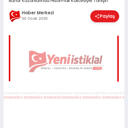
Buhar Kazanlarında Hisarmak Kalitesiyle Tanışın
EĞITIM
Haber Merkezi
Paylaş
30 Ocak 2025
EKONOMI
MAGAZIN
SAĞLIK
SPOR
TEKNOLOJI