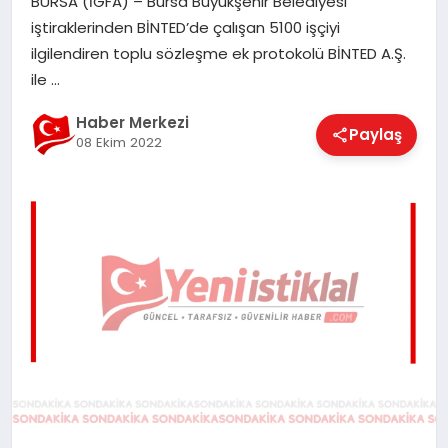
BURSA (İGFA) – Bursa Büyükşehir Belediyesi
EĞITIM
iştiraklerinden BİNTED’de çalışan 5100 işçiyi
ilgilendiren toplu sözleşme ek protokolü BİNTED A.Ş.
ile …
EKONOMI
Haber Merkezi
Paylaş
08 Ekim 2022
MAGAZIN
SAĞLIK
SPOR
TEKNOLOJI