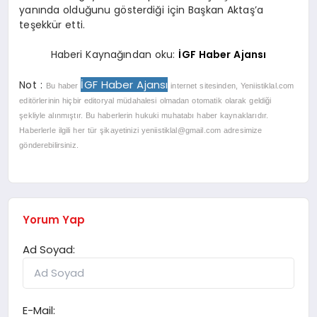
yanında olduğunu gösterdiği için Başkan Aktaş’a
teşekkür etti.
Haberi Kaynağından oku:
İGF Haber Ajansı
İGF Haber Ajansı
Not :
Bu haber
internet sitesinden, Yeniistiklal.com
editörlerinin hiçbir editoryal müdahalesi olmadan otomatik olarak geldiği
şekliyle alınmıştır. Bu haberlerin hukuki muhatabı haber kaynaklarıdır.
Haberlerle ilgili her tür şikayetinizi
yeniistiklal@gmail.com
adresimize
gönderebilirsiniz.
Yorum Yap
Ad Soyad:
E-Mail: