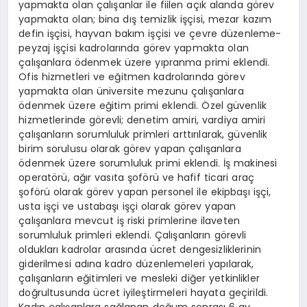
yapmakta olan çalışanlar ile fiilen açık alanda görev
yapmakta olan; bina dış temizlik işçisi, mezar kazım
defin işçisi, hayvan bakım işçisi ve çevre düzenleme-
peyzaj işçisi kadrolarında görev yapmakta olan
çalışanlara ödenmek üzere yıpranma primi eklendi.
Ofis hizmetleri ve eğitmen kadrolarında görev
yapmakta olan üniversite mezunu çalışanlara
ödenmek üzere eğitim primi eklendi. Özel güvenlik
hizmetlerinde görevli; denetim amiri, vardiya amiri
çalışanların sorumluluk primleri arttırılarak, güvenlik
birim sorulusu olarak görev yapan çalışanlara
ödenmek üzere sorumluluk primi eklendi. İş makinesi
operatörü, ağır vasıta şoförü ve hafif ticari araç
şoförü olarak görev yapan personel ile ekipbaşı işçi,
usta işçi ve ustabaşı işçi olarak görev yapan
çalışanlara mevcut iş riski primlerine ilaveten
sorumluluk primleri eklendi. Çalışanların görevli
oldukları kadrolar arasında ücret dengesizliklerinin
giderilmesi adına kadro düzenlemeleri yapılarak,
çalışanların eğitimleri ve mesleki diğer yetkinlikler
doğrultusunda ücret iyileştirmeleri hayata geçirildi.
Kadın çalışanlara sağlanan doğum sonrası 6 ay