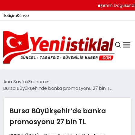
Şehrin Doğusundan Bo
İletişim
Künye
Ana Sayfa
Ekonomi
Bursa Büyükşehir’de banka promosyonu 27 bin TL
GÜNDEM
Bursa Büyükşehir’de banka
DÜNYA
promosyonu 27 bin TL