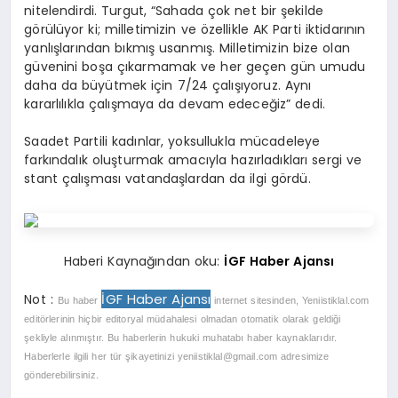
nitelendirdi. Turgut, “Sahada çok net bir şekilde
görülüyor ki; milletimizin ve özellikle AK Parti iktidarının
yanlışlarından bıkmış usanmış. Milletimizin bize olan
güvenini boşa çıkarmamak ve her geçen gün umudu
daha da büyütmek için 7/24 çalışıyoruz. Aynı
kararlılıkla çalışmaya da devam edeceğiz” dedi.
Saadet Partili kadınlar, yoksullukla mücadeleye
farkındalık oluşturmak amacıyla hazırladıkları sergi ve
stant çalışması vatandaşlardan da ilgi gördü.
Haberi Kaynağından oku:
İGF Haber Ajansı
İGF Haber Ajansı
Not :
Bu haber
internet sitesinden, Yeniistiklal.com
editörlerinin hiçbir editoryal müdahalesi olmadan otomatik olarak geldiği
şekliyle alınmıştır. Bu haberlerin hukuki muhatabı haber kaynaklarıdır.
Haberlerle ilgili her tür şikayetinizi
yeniistiklal@gmail.com
adresimize
gönderebilirsiniz.