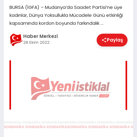
EĞITIM
BURSA (İGFA) – Mudanya’da Saadet Partisi’ne üye
kadınlar, Dünya Yoksullukla Mücadele Günü etkinliği
kapsamında kordon boyunda farkındalık …
EKONOMI
Haber Merkezi
Paylaş
28 Ekim 2022
MAGAZIN
SAĞLIK
SPOR
TEKNOLOJI