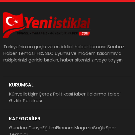
Türkiye’nin en güçlü ve en iddialı haber teması: Seobaz
Haber Teması. Hız, SEO uyumu ve modern tasarımıyla
rakiplerinizi geride bırakın, haber sitenizi zirveye taşıyın.
KURUMSAL
Künye
İletişim
Çerez Politikası
Haber Kaldırma talebi
Gizlilik Politikası
KATEGORİLER
Gündem
Dünya
Eğitim
Ekonomi
Magazin
Sağlık
Spor
Teknoloji