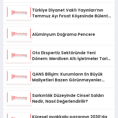
Türkiye Diyanet Vakfı Yayınları’nın
Temmuz Ayı Fırsat Köşesinde Bülent
Ata Kitapları Var
Alüminyum Doğrama Pencere
Oto Ekspertiz Sektöründe Yeni
Dönem: Merdiven Altı İşletmeler Tarih
Oluyor
QANS Bilişim: Kurumların En Büyük
Maliyetleri Bazen Görünmeyenler
Oluyor
Sarkıntılık Düzeyinde Cinsel Saldırı
Nedir, Nasıl Değerlendirilir?
Küresel ayakkabı pazarının 2030’da