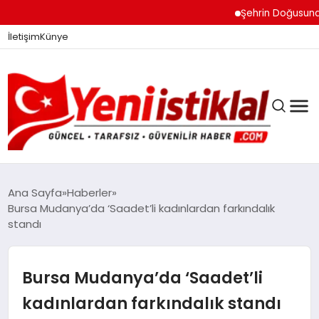
Şehrin Doğusundan B
İletişim
Künye
Ana Sayfa
Haberler
Bursa Mudanya’da ‘Saadet’li kadınlardan farkındalık
standı
GÜNDEM
Bursa Mudanya’da ‘Saadet’li
DÜNYA
kadınlardan farkındalık standı