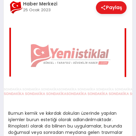
Haber Merkezi
EĞITIM
Paylaş
25 Ocak 2023
EKONOMI
MAGAZIN
SAĞLIK
SPOR
Burnun kemik ve kıkırdak dokuları üzerinde yapılan
işlemler burun estetiği olarak adlandırılmaktadır.
TEKNOLOJI
Rinoplasti olarak da bilinen bu uygulamalar, burunda
doğumsal veya sonradan meydana gelen travmalar