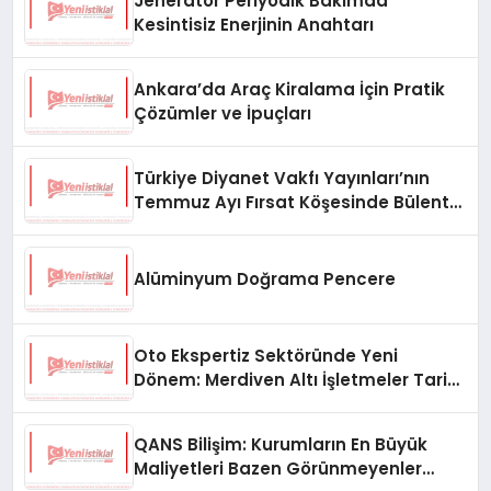
Jeneratör Periyodik Bakımda
Kesintisiz Enerjinin Anahtarı
Ankara’da Araç Kiralama İçin Pratik
Çözümler ve İpuçları
Türkiye Diyanet Vakfı Yayınları’nın
Temmuz Ayı Fırsat Köşesinde Bülent
Ata Kitapları Var
Alüminyum Doğrama Pencere
Oto Ekspertiz Sektöründe Yeni
Dönem: Merdiven Altı İşletmeler Tarih
Oluyor
QANS Bilişim: Kurumların En Büyük
Maliyetleri Bazen Görünmeyenler