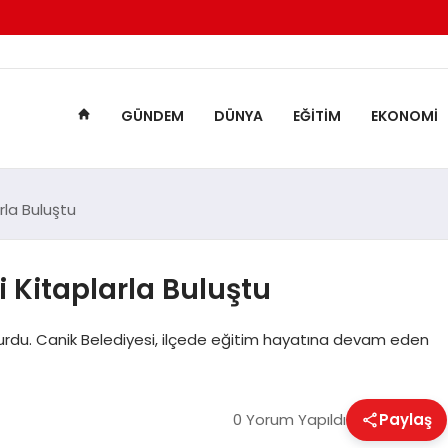
GÜNDEM
DÜNYA
EĞITIM
EKONOMI
rla Buluştu
 Kitaplarla Buluştu
şturdu. Canik Belediyesi, ilçede eğitim hayatına devam eden
0 Yorum Yapıldı
Paylaş