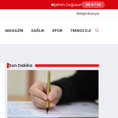
Şehrin Doğusundan Boğaz Kıyılarına Ev 
09:47:34
İletişim
Künye
MAGAZIN
SAĞLIK
SPOR
TEKNOLOJI
Son Dakika