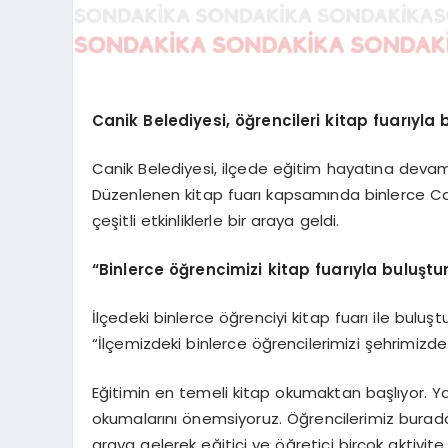
Canik Belediyesi, öğrencileri kitap fuarıyla 
Canik Belediyesi, ilçede eğitim hayatına devam 
Düzenlenen kitap fuarı kapsamında binlerce Cani
çeşitli etkinliklerle bir araya geldi.
“Binlerce öğrencimizi kitap fuarıyla buluştu
İlçedeki binlerce öğrenciyi kitap fuarı ile buluş
“İlçemizdeki binlerce öğrencilerimizi şehrimizd
Eğitimin en temeli kitap okumaktan başlıyor. Y
okumalarını önemsiyoruz. Öğrencilerimiz burada ki
araya gelerek eğitici ve öğretici birçok aktivite i