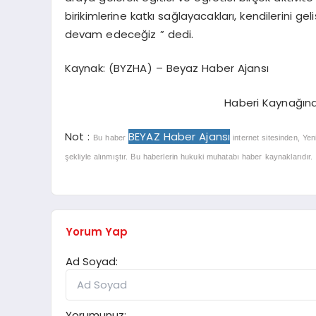
birikimlerine katkı sağlayacakları, kendilerini ge
devam edeceğiz ” dedi.
Kaynak: (BYZHA) – Beyaz Haber Ajansı
Haberi Kaynağın
Not :
BEYAZ Haber Ajansı
Bu haber
internet sitesinden, Yen
şekliyle alınmıştır. Bu haberlerin hukuki muhatabı haber kaynaklarıdır. Ha
Yorum Yap
Ad Soyad:
Yorumunuz: