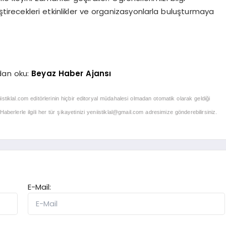
liştirecekleri etkinlikler ve organizasyonlarla buluşturmaya
dan oku:
Beyaz Haber Ajansı
iistiklal.com editörlerinin hiçbir editoryal müdahalesi olmadan otomatik olarak geldiği
berlerle ilgili her tür şikayetinizi
yeniistiklal@gmail.com
adresimize gönderebilirsiniz.
E-Mail: