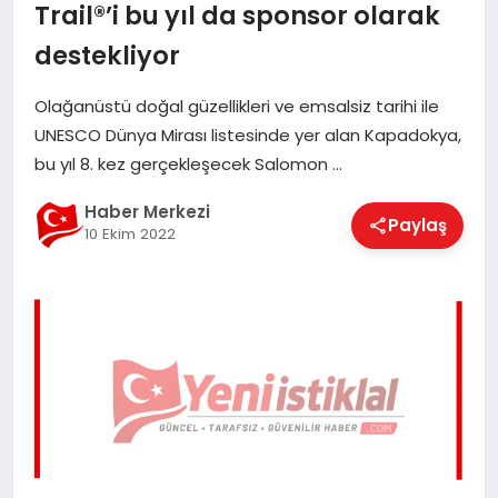
Trail®’i bu yıl da sponsor olarak
EĞITIM
destekliyor
Olağanüstü doğal güzellikleri ve emsalsiz tarihi ile
EKONOMI
UNESCO Dünya Mirası listesinde yer alan Kapadokya,
bu yıl 8. kez gerçekleşecek Salomon …
MAGAZIN
Haber Merkezi
Paylaş
10 Ekim 2022
SAĞLIK
SPOR
TEKNOLOJI