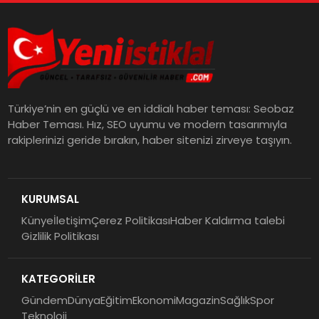
Türkiye’nin en güçlü ve en iddialı haber teması: Seobaz
Haber Teması. Hız, SEO uyumu ve modern tasarımıyla
rakiplerinizi geride bırakın, haber sitenizi zirveye taşıyın.
KURUMSAL
Künye
İletişim
Çerez Politikası
Haber Kaldırma talebi
Gizlilik Politikası
KATEGORİLER
Gündem
Dünya
Eğitim
Ekonomi
Magazin
Sağlık
Spor
Teknoloji