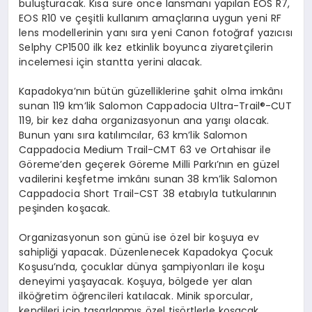
buluşturacak. Kısa süre önce lansmanı yapılan EOS R7,
EOS R10 ve çeşitli kullanım amaçlarına uygun yeni RF
lens modellerinin yanı sıra yeni Canon fotoğraf yazıcısı
Selphy CP1500 ilk kez etkinlik boyunca ziyaretçilerin
incelemesi için stantta yerini alacak.
Kapadokya’nın bütün güzelliklerine şahit olma imkânı
sunan 119 km’lik Salomon Cappadocia Ultra-Trail®-CUT
119, bir kez daha organizasyonun ana yarışı olacak.
Bunun yanı sıra katılımcılar, 63 km’lik Salomon
Cappadocia Medium Trail-CMT 63 ve Ortahisar ile
Göreme’den geçerek Göreme Milli Parkı’nın en güzel
vadilerini keşfetme imkânı sunan 38 km’lik Salomon
Cappadocia Short Trail-CST 38 etabıyla tutkularının
peşinden koşacak.
Organizasyonun son günü ise özel bir koşuya ev
sahipliği yapacak. Düzenlenecek Kapadokya Çocuk
Koşusu’nda, çocuklar dünya şampiyonları ile koşu
deneyimi yaşayacak. Koşuya, bölgede yer alan
ilköğretim öğrencileri katılacak. Minik sporcular,
kendileri için tasarlanmış özel tişörtlerle koşacak.