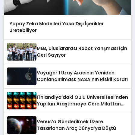
Yapay Zeka Modelleri Yasa Dışı İçerikler
Üretebiliyor
MEB, Uluslararası Robot Yarışması İçin
Geri Sayıyor
Voyager 1 Uzay Aracının Yeniden
Canlandırılması: NASA’nın Riskli Kararı
Finlandiya’daki Oulu Üniversitesi’nden
Yapılan Araştırmaya Göre Milattan
Önce 12.350 Yılında Büyük Bir
Jeomanyetik Fırtına Yaşandı
Venus’a Gönderilmek Üzere
Tasarlanan Araç Dünya’ya Düştü