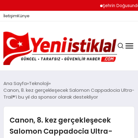
Şehrin Doğusundan Boğ
İletişim
Künye
Ana Sayfa
Teknoloji
Canon, 8. kez gerçekleşecek Salomon Cappadocia Ultra-
Trail®’i bu yıl da sponsor olarak destekliyor
GÜNDEM
Canon, 8. kez gerçekleşecek
DÜNYA
Salomon Cappadocia Ultra-