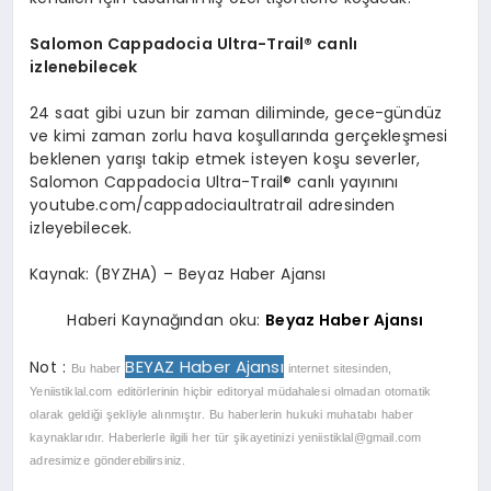
Salomon Cappadocia Ultra-Trail® canlı
izlenebilecek
24 saat gibi uzun bir zaman diliminde, gece-gündüz
ve kimi zaman zorlu hava koşullarında gerçekleşmesi
beklenen yarışı takip etmek isteyen koşu severler,
Salomon Cappadocia Ultra-Trail® canlı yayınını
youtube.com/cappadociaultratrail adresinden
izleyebilecek.
Kaynak: (BYZHA) – Beyaz Haber Ajansı
Haberi Kaynağından oku:
Beyaz Haber Ajansı
BEYAZ Haber Ajansı
Not :
Bu haber
internet sitesinden,
Yeniistiklal.com editörlerinin hiçbir editoryal müdahalesi olmadan otomatik
olarak geldiği şekliyle alınmıştır. Bu haberlerin hukuki muhatabı haber
kaynaklarıdır. Haberlerle ilgili her tür şikayetinizi
yeniistiklal@gmail.com
adresimize gönderebilirsiniz.