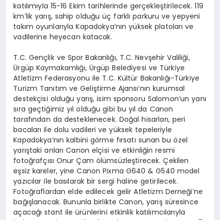
katılımıyla 15-16 Ekim tarihlerinde gerçekleştirilecek. 119
km’lik yarış, sahip olduğu üç farklı parkuru ve yepyeni
takım oyunlarıyla Kapadokya’nın yüksek platoları ve
vadilerine heyecan katacak.
T.C. Gençlik ve Spor Bakanlığı, T.C. Nevşehir Valiliği,
Ürgüp Kaymakamlığı, Ürgüp Belediyesi ve Türkiye
Atletizm Federasyonu ile T.C. Kültür Bakanlığı-Türkiye
Turizm Tanıtım ve Geliştirme Ajansı’nın
kurumsal
destekçisi olduğu yarış, isim sponsoru Salomon’un yanı
sıra geçtiğimiz yıl olduğu gibi bu yıl
da Canon
tarafından da desteklenecek. Doğal hisarları, peri
bacaları ile dolu vadileri ve yüksek tepeleriyle
Kapadokya’nın kalbini görme fırsatı sunan bu özel
yarıştaki anları Canon elçisi ve etkinliğin resmi
fotoğrafçısı Onur Çam ölümsüzleştirecek. Çekilen
eşsiz kareler, yine Canon Pixma G640 & G540 model
yazıcılar ile basılarak bir sergi haline getirilecek.
Fotoğraflardan elde edilecek gelir Atletizm Derneği’ne
bağışlanacak
. Bununla birlikte Canon, yarış süresince
açacağı stant ile ürünlerini etkinlik katılımcılarıyla