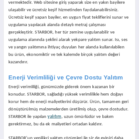
vermektedir. Web sitesine giriş yaparak size en yakın bayilere
ulaşabilir ve ücretsiz keşif hizmetinden faydalanabilirsiniz.
Ücretsiz keşif yapan bayiler, en uygun fiyat tekliflerini sunar ve
uygulama yapılacak alanda detaylı metraj çalışması
gerçekleştirir. STARBOR, her tür zemine uygulanabilir ve
uygulama alanında şeklini alarak yekpare yalıtım sunar. Isı, ses
ve yangın yalıtımına ihtiyaç duyulan her alanda kullanılabilen
bu ürün, ekonomiktir ve tek kalemde birçok yalıtım değeri
kazandırır.
Enerji Verimliliği ve Çevre Dostu Yalıtım
Enerji verimliliği, günümüzde giderek önem kazanan bir
konudur. STARBOR, sağladığı yüksek verimlilikle hem doğayı
korur hem de enerji maliyetlerini düşürür. Ürün, tamamen geri
dönüştürülmüş malzemelerden üretilmiş olup, çevre dostudur.
STARBOR ile yapılan
yalıtım
, uzun ömürlüdür ve bakım
gerektirmez, bu da ek maliyetleri ortadan kaldırır.
STARBOR’un yenilikçi yalıtım çözümleri ile siz de evinizi daha