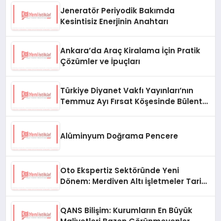
Jeneratör Periyodik Bakımda
Kesintisiz Enerjinin Anahtarı
Ankara’da Araç Kiralama İçin Pratik
Çözümler ve İpuçları
Türkiye Diyanet Vakfı Yayınları’nın
Temmuz Ayı Fırsat Köşesinde Bülent
Ata Kitapları Var
Alüminyum Doğrama Pencere
Oto Ekspertiz Sektöründe Yeni
Dönem: Merdiven Altı İşletmeler Tarih
Oluyor
QANS Bilişim: Kurumların En Büyük