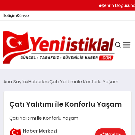
Şehrin Doğusundan B
İletişim
Künye
Ana Sayfa
Haberler
Çatı Yalıtımı ile Konforlu Yaşam
GÜNDEM
Çatı Yalıtımı ile Konforlu Yaşam
Çatı Yalıtımı ile Konforlu Yaşam
DÜNYA
Haber Merkezi
Paylaş