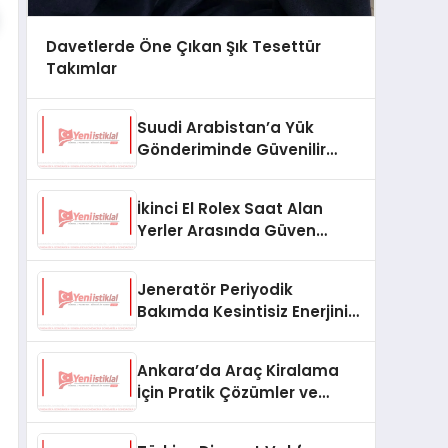
Davetlerde Öne Çıkan Şık Tesettür
Takımlar
Suudi Arabistan’a Yük
Gönderiminde Güvenilir
Lojistik ve Nakliye Çözümleri
İkinci El Rolex Saat Alan
Yerler Arasında Güven
Neden Önemlidir?
Jeneratör Periyodik
Bakımda Kesintisiz Enerjinin
Anahtarı
Ankara’da Araç Kiralama
İçin Pratik Çözümler ve
İpuçları