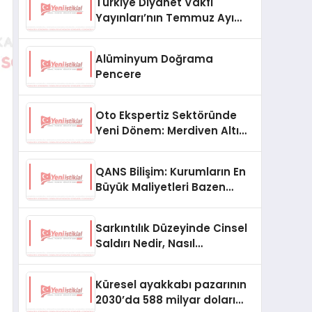
Türkiye Diyanet Vakfı
Yayınları’nın Temmuz Ayı
Fırsat Köşesinde Bülent Ata
Kitapları Var
Alüminyum Doğrama
Pencere
Oto Ekspertiz Sektöründe
Yeni Dönem: Merdiven Altı
İşletmeler Tarih Oluyor
QANS Bilişim: Kurumların En
Büyük Maliyetleri Bazen
Görünmeyenler Oluyor
Sarkıntılık Düzeyinde Cinsel
Saldırı Nedir, Nasıl
Değerlendirilir?
Küresel ayakkabı pazarının
2030’da 588 milyar doları