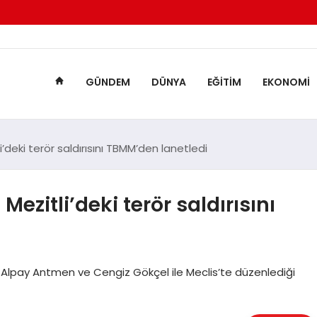
GÜNDEM
DÜNYA
EĞITIM
EKONOMI
li’deki terör saldırısını TBMM’den lanetledi
Mezitli’deki terör saldırısını
ri Alpay Antmen ve Cengiz Gökçel ile Meclis’te düzenlediği