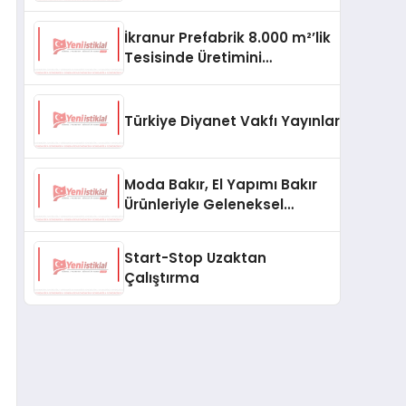
aşması bekleniyor
İkranur Prefabrik 8.000 m²’lik
Tesisinde Üretimini
Büyütüyor
Türkiye Diyanet Vakfı Yayınları, Yeni Ne
Moda Bakır, El Yapımı Bakır
Ürünleriyle Geleneksel
Zanaatkârlığı Modern
Yaşam Alanlarına Taşıyor
Start-Stop Uzaktan
Çalıştırma