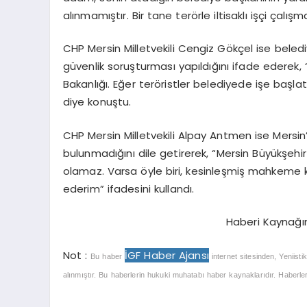
alınmamıştır. Bir tane terörle iltisaklı işçi çal
CHP Mersin Milletvekili Cengiz Gökçel ise belediyel
güvenlik soruşturması yapıldığını ifade ederek, 
Bakanlığı. Eğer teröristler belediyede işe başl
diye konuştu.
CHP Mersin Milletvekili Alpay Antmen ise Mersin’i
bulunmadığını dile getirerek, “Mersin Büyükşehir 
olamaz. Varsa öyle biri, kesinleşmiş mahkeme kar
ederim” ifadesini kullandı.
Haberi Kaynağı
Not :
İGF Haber Ajansı
Bu haber
internet sitesinden, Yeniisti
alınmıştır. Bu haberlerin hukuki muhatabı haber kaynaklarıdır. Haberlerle