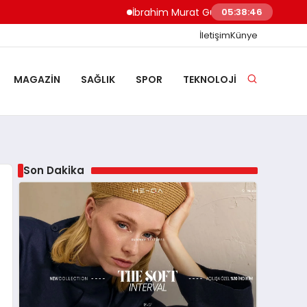
İbrahim Murat Gündüz: Malgaç’tan Nazilli’n
05:38:47
İletişim
Künye
MAGAZIN
SAĞLIK
SPOR
TEKNOLOJI
Son Dakika