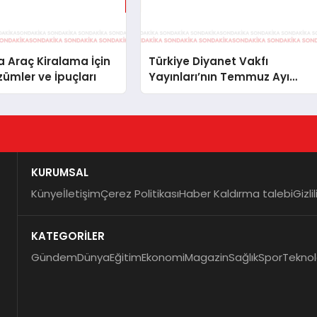
 Araç Kiralama İçin
Türkiye Diyanet Vakfı
zümler ve İpuçları
Yayınları’nın Temmuz Ayı
Fırsat Köşesinde Bülent Ata
Kitapları Var
KURUMSAL
Künye
İletişim
Çerez Politikası
Haber Kaldırma talebi
Gizli
KATEGORİLER
Gündem
Dünya
Eğitim
Ekonomi
Magazin
Sağlık
Spor
Teknol