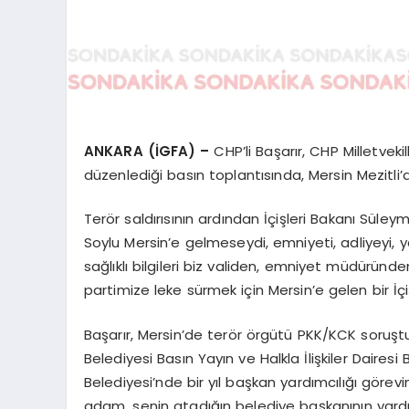
ANKARA (İGFA) –
CHP’li Başarır, CHP Milletvek
düzenlediği basın toplantısında, Mersin Mezitli’d
Terör saldırısının ardından İçişleri Bakanı Süle
Soylu Mersin’e gelmeseydi, emniyeti, adliyeyi, 
sağlıklı bilgileri biz validen, emniyet müdürün
partimize leke sürmek için Mersin’e gelen bir İçi
Başarır, Mersin’de terör örgütü PKK/KCK soruş
Belediyesi Basın Yayın ve Halkla İlişkiler Daires
Belediyesi’nde bir yıl başkan yardımcılığı görev
adam, senin atadığın belediye başkanının yardımcı