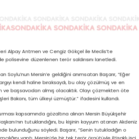
illeri Alpay Antmen ve Cengiz Gökçel ile Meclis’te
e polisevine düzenlenen terör saldırısını lanetledi.
yman Soylu’nun Mersin’e geldiğini anımsatan Başarır, “Eğer
yargıyı kendi haline bıraksaydı, bu olay çözülmüş ve en
den ve başsavcıdan almış olacaktık. Olayı çözmekten öte
şleri Bakanı, tüm ülkeyi üzmüştür.” ifadesini kullandı.
turması kapsamında gözaltına alınan Mersin Büyükşehir
i Başkanı’nın tutuklandığını, bu kişinin kayyum atanan Akdeniz
inde bulunduğunu söyledi. Başarır, “Senin tutukladığın o
lığını yaptı. Mersin’de bir tek terör örgütüyle iltisaklı işçi