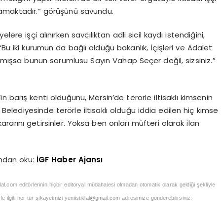
ışmamaktadır.” görüşünü savundu.
ere işçi alınırken savcılıktan adli sicil kaydı istendiğini,
“Bu iki kurumun da bağlı olduğu bakanlık, İçişleri ve Adalet
atmışsa bunun sorumlusu Sayın Vahap Seçer değil, sizsiniz.”
n barış kenti olduğunu, Mersin’de terörle iltisaklı kimsenin
Belediyesinde terörle iltisaklı olduğu iddia edilen hiç kimse
arını getirsinler. Yoksa ben onları müfteri olarak ilan
ndan oku:
İGF Haber Ajansı
klal.com editörlerinin hiçbir editoryal müdahalesi olmadan otomatik olarak geldiği şekliyle
 ilgili her tür şikayetinizi
yeniistiklal@gmail.com
adresimize gönderebilirsiniz.