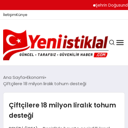
Şehrin Doğusundan Bo
İletişim
Künye
Ana Sayfa
Ekonomi
Çiftçilere 18 milyon liralık tohum desteği
GÜNDEM
Çiftçilere 18 milyon liralık tohum
DÜNYA
desteği