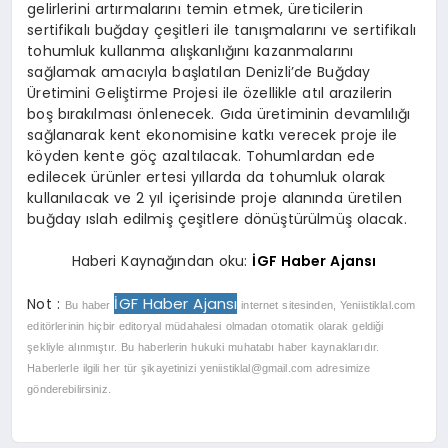
gelirlerini artırmalarını temin etmek, üreticilerin
sertifikalı buğday çeşitleri ile tanışmalarını ve sertifikalı
tohumluk kullanma alışkanlığını kazanmalarını
sağlamak amacıyla başlatılan Denizli’de Buğday
Üretimini Geliştirme Projesi ile özellikle atıl arazilerin
boş bırakılması önlenecek. Gıda üretiminin devamlılığı
sağlanarak kent ekonomisine katkı verecek proje ile
köyden kente göç azaltılacak. Tohumlardan ede
edilecek ürünler ertesi yıllarda da tohumluk olarak
kullanılacak ve 2 yıl içerisinde proje alanında üretilen
buğday ıslah edilmiş çeşitlere dönüştürülmüş olacak.
Haberi Kaynağından oku:
İGF Haber Ajansı
İGF Haber Ajansı
Not :
Bu haber
internet sitesinden, Yeniistiklal.com
editörlerinin hiçbir editoryal müdahalesi olmadan otomatik olarak geldiği
şekliyle alınmıştır. Bu haberlerin hukuki muhatabı haber kaynaklarıdır.
Haberlerle ilgili her tür şikayetinizi
yeniistiklal@gmail.com
adresimize
gönderebilirsiniz.