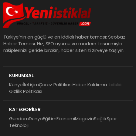
Türkiye’nin en güçlü ve en iddialı haber teması: Seobaz
Haber Teması. Hız, SEO uyumu ve modern tasarımıyla
rakiplerinizi geride bırakın, haber sitenizi zirveye taşıyın.
KURUMSAL
Künye
İletişim
Çerez Politikası
Haber Kaldırma talebi
Gizlilik Politikası
KATEGORİLER
Gündem
Dünya
Eğitim
Ekonomi
Magazin
Sağlık
Spor
Teknoloji