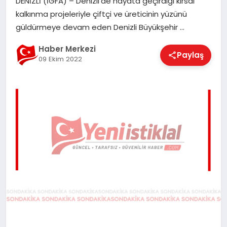
DENİZLİ (İGFA) – Denizli’de hayata geçirdiği kırsal
EĞITIM
kalkınma projeleriyle çiftçi ve üreticinin yüzünü
güldürmeye devam eden Denizli Büyükşehir …
EKONOMI
Haber Merkezi
Paylaş
09 Ekim 2022
MAGAZIN
SAĞLIK
SPOR
TEKNOLOJI