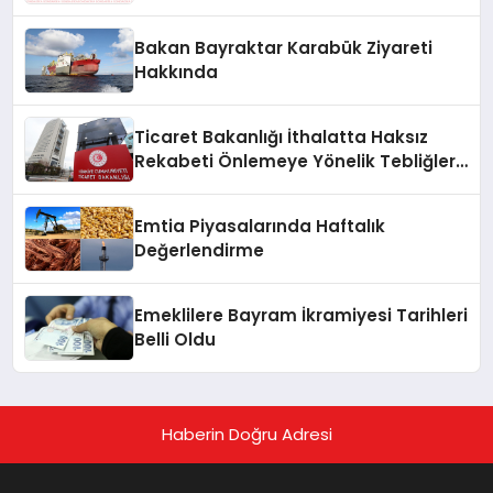
Bakan Bayraktar Karabük Ziyareti
Hakkında
Ticaret Bakanlığı İthalatta Haksız
Rekabeti Önlemeye Yönelik Tebliğleri
Yayımladı
Emtia Piyasalarında Haftalık
Değerlendirme
Emeklilere Bayram İkramiyesi Tarihleri
Belli Oldu
Haberin Doğru Adresi