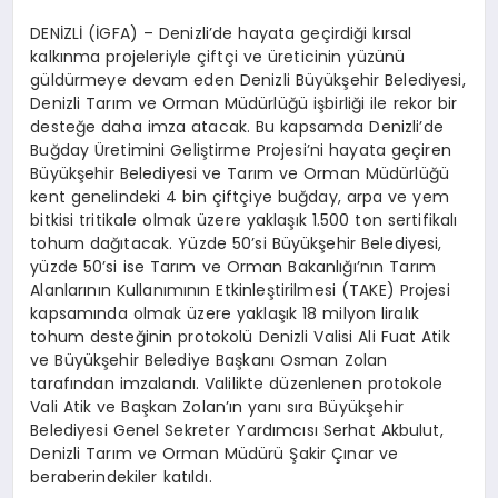
DENİZLİ (İGFA) – Denizli’de hayata geçirdiği kırsal
kalkınma projeleriyle çiftçi ve üreticinin yüzünü
güldürmeye devam eden Denizli Büyükşehir Belediyesi,
Denizli Tarım ve Orman Müdürlüğü işbirliği ile rekor bir
desteğe daha imza atacak. Bu kapsamda Denizli’de
Buğday Üretimini Geliştirme Projesi’ni hayata geçiren
Büyükşehir Belediyesi ve Tarım ve Orman Müdürlüğü
kent genelindeki 4 bin çiftçiye buğday, arpa ve yem
bitkisi tritikale olmak üzere yaklaşık 1.500 ton sertifikalı
tohum dağıtacak. Yüzde 50’si Büyükşehir Belediyesi,
yüzde 50’si ise Tarım ve Orman Bakanlığı’nın Tarım
Alanlarının Kullanımının Etkinleştirilmesi (TAKE) Projesi
kapsamında olmak üzere yaklaşık 18 milyon liralık
tohum desteğinin protokolü Denizli Valisi Ali Fuat Atik
ve Büyükşehir Belediye Başkanı Osman Zolan
tarafından imzalandı. Valilikte düzenlenen protokole
Vali Atik ve Başkan Zolan’ın yanı sıra Büyükşehir
Belediyesi Genel Sekreter Yardımcısı Serhat Akbulut,
Denizli Tarım ve Orman Müdürü Şakir Çınar ve
beraberindekiler katıldı.