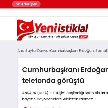
SON GELİŞME
Ana Sayfa
Dünya
Cumhurbaşkanı Erdoğan, Somalil
Cumhurbaşkanı Erdoğan,
telefonda görüştü
ANKARA (İGFA) – İletişim Başkanlığı’ndan aktarı
hayatını kaybedenlere Allah’tan rahmet …