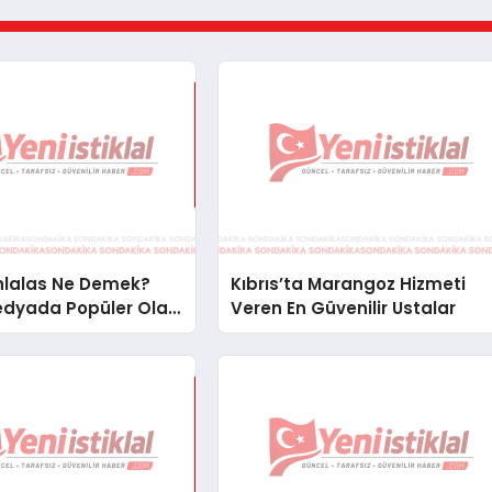
Ahlalas Ne Demek?
Kıbrıs’ta Marangoz Hizmeti
edyada Popüler Olan
Veren En Güvenilir Ustalar