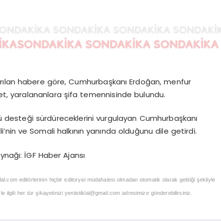
tarılan habere göre, Cumhurbaşkanı Erdoğan, menfur
et, yaralananlara şifa temennisinde bulundu.
lü desteği sürdüreceklerini vurgulayan Cumhurbaşkanı
’nin ve Somali halkının yanında olduğunu dile getirdi.
ynağı: İGF Haber Ajansı
klal.com editörlerinin hiçbir editoryal müdahalesi olmadan otomatik olarak geldiği şekliyle
 ilgili her tür şikayetinizi
yeniistiklal@gmail.com
adresimize gönderebilirsiniz.