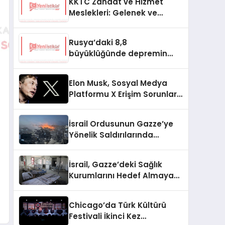
KKTC Zanaat ve Hizmet
Meslekleri: Gelenek ve
Modernizmin Buluşma
Noktası
Rusya’daki 8,8
büyüklüğünde depremin
etkileri ne oldu?
Elon Musk, Sosyal Medya
Platformu X Erişim Sorunları
Hakkında Konuştu
İsrail Ordusunun Gazze’ye
Yönelik Saldırılarında
Yüzlerce Filistinli Zarar
Gördü
İsrail, Gazze’deki Sağlık
Kurumlarını Hedef Almaya
Devam Ediyor
Chicago’da Türk Kültürü
Festivali İkinci Kez