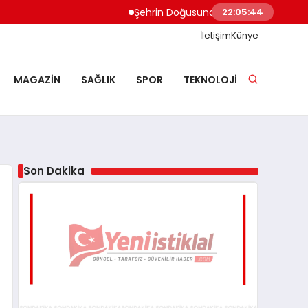
Şehrin Doğusundan Boğaz Kıyılarına Ev 
22:05:44
İletişim
Künye
MAGAZIN
SAĞLIK
SPOR
TEKNOLOJI
Son Dakika