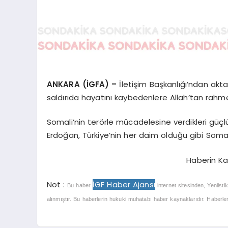
ANKARA (İGFA) –
İletişim Başkanlığı’ndan ak
saldırıda hayatını kaybedenlere Allah’tan rahm
Somali’nin terörle mücadelesine verdikleri güç
Erdoğan, Türkiye’nin her daim olduğu gibi Somali
Haberin Ka
Not :
İGF Haber Ajansı
Bu haber
internet sitesinden, Yeniisti
alınmıştır. Bu haberlerin hukuki muhatabı haber kaynaklarıdır. Haberlerle