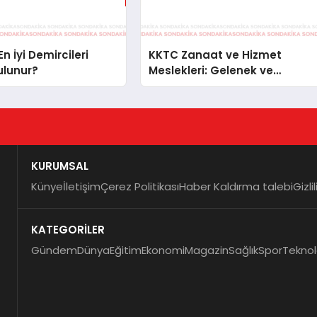
n İyi Demircileri
KKTC Zanaat ve Hizmet
ulunur?
Meslekleri: Gelenek ve
Modernizmin Buluşma Noktas
KURUMSAL
Künye
İletişim
Çerez Politikası
Haber Kaldırma talebi
Gizli
KATEGORİLER
Gündem
Dünya
Eğitim
Ekonomi
Magazin
Sağlık
Spor
Teknol