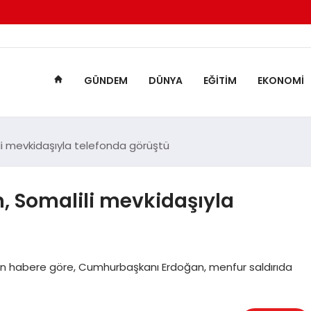
GÜNDEM
DÜNYA
EĞITIM
EKONOMI
i mevkidaşıyla telefonda görüştü
 Somalili mevkidaşıyla
lan habere göre, Cumhurbaşkanı Erdoğan, menfur saldırıda