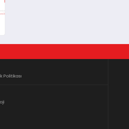
ı
lik Politikası
oji