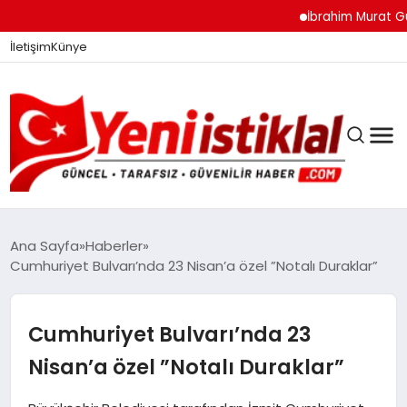
İbrahim Murat Gündüz:
İletişim
Künye
Ana Sayfa
Haberler
Cumhuriyet Bulvarı’nda 23 Nisan’a özel ”Notalı Duraklar”
GÜNDEM
Cumhuriyet Bulvarı’nda 23
DÜNYA
Nisan’a özel ”Notalı Duraklar”