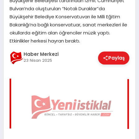
Büyükşehir Belediyesi tarafından İzmit Cumhuriyet
EĞITIM
Bulvarı’nda oluşturulan “Notalı Duraklar”da
Büyükşehir Belediye Konservatuvarı ile Milli Eğitim
Bakanlığı’na bağlı konservatuar, sanat merkezleri ile
EKONOMI
okullarda eğitim alan öğrenciler müzik yaptı.
Etkinlikler herkesi hayran bıraktı.
MAGAZIN
Haber Merkezi
Paylaş
23 Nisan 2025
SAĞLIK
SPOR
TEKNOLOJI