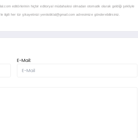
klal.com editörlerinin hiçbir editoryal müdahalesi olmadan otomatik olarak geldiği şekliyle
 ilgili her tür şikayetinizi
yeniistiklal@gmail.com
adresimize gönderebilirsiniz.
E-Mail: