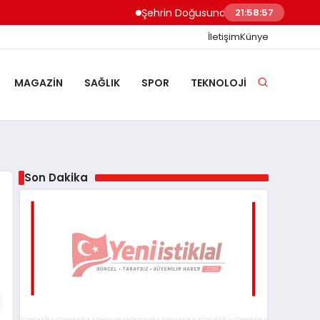
Şehrin Doğusundan Boğaz Kıyılarına Ev 
21:58:57
İletişim
Künye
MAGAZIN
SAĞLIK
SPOR
TEKNOLOJI
Son Dakika