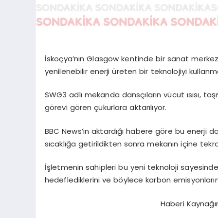
İskoçya’nın Glasgow kentinde bir sanat merkezi d
yenilenebilir enerji üreten bir teknolojiyi kullan
SWG3 adlı mekanda dansçıların vücut ısısı, taşıyı
görevi gören çukurlara aktarılıyor.
BBC News’in aktardığı habere göre bu enerji d
sıcaklığa getirildikten sonra mekanın içine tekrar
İşletmenin sahipleri bu yeni teknoloji sayesin
hedeflediklerini ve böylece karbon emisyonlarını
Haberi Kaynağı