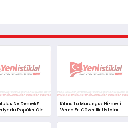
Ahlalas Ne Demek?
Kıbrıs’ta Marangoz Hizmeti
edyada Popüler Olan
Veren En Güvenilir Ustalar