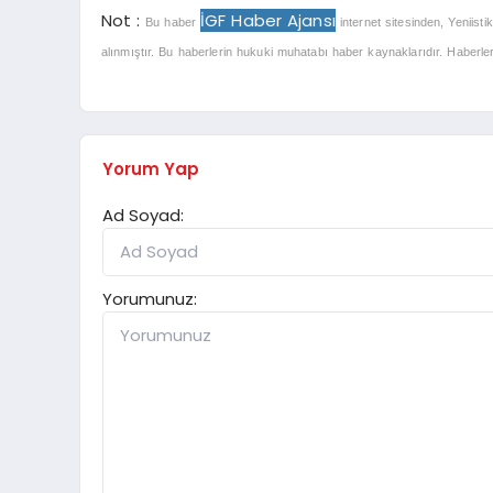
Not :
İGF Haber Ajansı
Bu haber
internet sitesinden, Yeniisti
alınmıştır. Bu haberlerin hukuki muhatabı haber kaynaklarıdır. Haberlerle
Yorum Yap
Ad Soyad:
Yorumunuz: