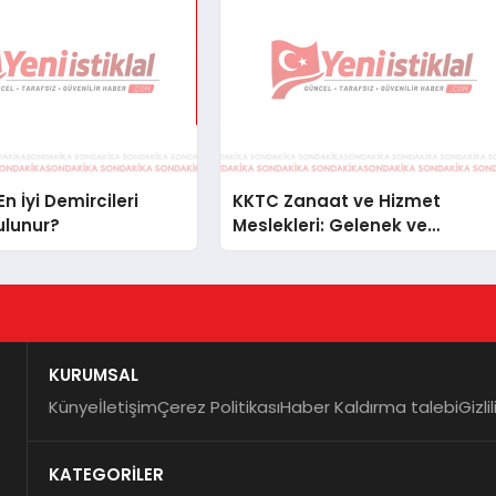
n İyi Demircileri
KKTC Zanaat ve Hizmet
ulunur?
Meslekleri: Gelenek ve
Modernizmin Buluşma Noktas
KURUMSAL
Künye
İletişim
Çerez Politikası
Haber Kaldırma talebi
Gizli
KATEGORİLER