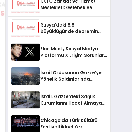
KKTC Zanaat ve Hizmet
Meslekleri: Gelenek ve
Modernizmin Buluşma
Noktası
Rusya’daki 8,8
büyüklüğünde depremin
etkileri ne oldu?
Elon Musk, Sosyal Medya
Platformu X Erişim Sorunları
Hakkında Konuştu
İsrail Ordusunun Gazze’ye
Yönelik Saldırılarında
Yüzlerce Filistinli Zarar
Gördü
İsrail, Gazze’deki Sağlık
Kurumlarını Hedef Almaya
Devam Ediyor
Chicago’da Türk Kültürü
Festivali İkinci Kez