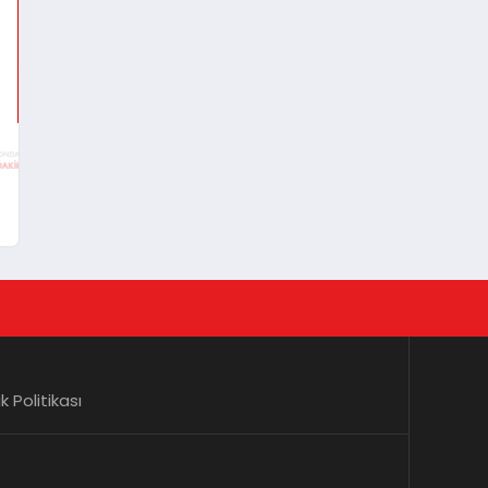
ı
lik Politikası