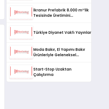
aşması bekleniyor
İkranur Prefabrik 8.000 m²’lik
Tesisinde Üretimini
Büyütüyor
Türkiye Diyanet Vakfı Yayınları, Yeni Ne
Moda Bakır, El Yapımı Bakır
Ürünleriyle Geleneksel
Zanaatkârlığı Modern
Yaşam Alanlarına Taşıyor
Start-Stop Uzaktan
Çalıştırma