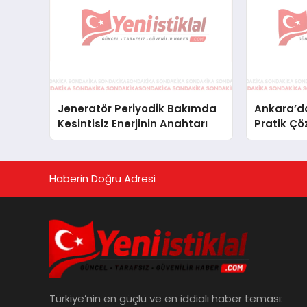
Jeneratör Periyodik Bakımda
Ankara’da
Kesintisiz Enerjinin Anahtarı
Pratik Çö
Haberin Doğru Adresi
Türkiye’nin en güçlü ve en iddialı haber teması: