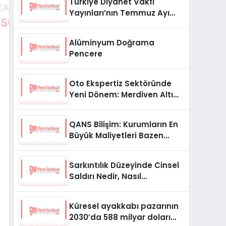
Türkiye Diyanet Vakfı
Yayınları’nın Temmuz Ayı
Fırsat Köşesinde Bülent Ata
Kitapları Var
Alüminyum Doğrama
Pencere
Oto Ekspertiz Sektöründe
Yeni Dönem: Merdiven Altı
İşletmeler Tarih Oluyor
QANS Bilişim: Kurumların En
Büyük Maliyetleri Bazen
Görünmeyenler Oluyor
Sarkıntılık Düzeyinde Cinsel
Saldırı Nedir, Nasıl
Değerlendirilir?
Küresel ayakkabı pazarının
2030’da 588 milyar doları