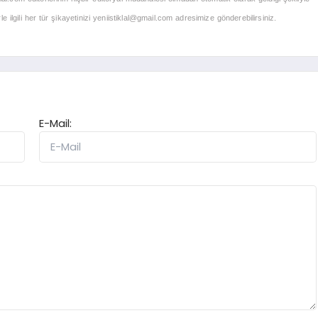
 ilgili her tür şikayetinizi
yeniistiklal@gmail.com
adresimize gönderebilirsiniz.
E-Mail: