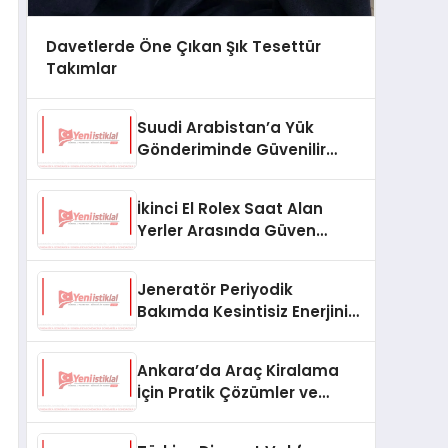
Davetlerde Öne Çıkan Şık Tesettür
Takımlar
Suudi Arabistan’a Yük
Gönderiminde Güvenilir
Lojistik ve Nakliye Çözümleri
İkinci El Rolex Saat Alan
Yerler Arasında Güven
Neden Önemlidir?
Jeneratör Periyodik
Bakımda Kesintisiz Enerjinin
Anahtarı
Ankara’da Araç Kiralama
İçin Pratik Çözümler ve
İpuçları