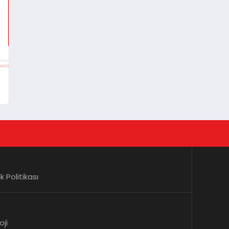
lik Politikası
oji