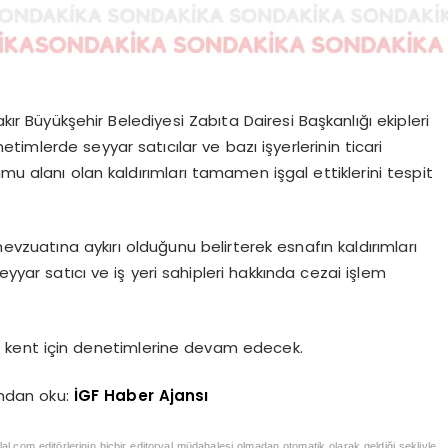
kır Büyükşehir Belediyesi Zabıta Dairesi Başkanlığı ekipleri
etimlerde seyyar satıcılar ve bazı işyerlerinin ticari
mu alanı olan kaldırımları tamamen işgal ettiklerini tespit
mevzuatına aykırı olduğunu belirterek esnafın kaldırımları
eyyar satıcı ve iş yeri sahipleri hakkında cezai işlem
ir kent için denetimlerine devam edecek.
ndan oku:
İGF Haber Ajansı
klal.com editörlerinin hiçbir editoryal müdahalesi olmadan otomatik olarak geldiği şekliyle