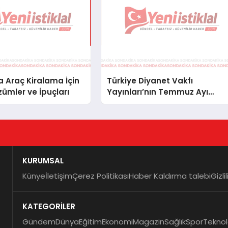
 Araç Kiralama İçin
Türkiye Diyanet Vakfı
zümler ve İpuçları
Yayınları’nın Temmuz Ayı
Fırsat Köşesinde Bülent Ata
Kitapları Var
KURUMSAL
Künye
İletişim
Çerez Politikası
Haber Kaldırma talebi
Gizli
KATEGORİLER
Gündem
Dünya
Eğitim
Ekonomi
Magazin
Sağlık
Spor
Teknol