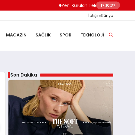
Yeni Kurulan Telegram Grupları Nasıl Keş
17:10:38
İletişim
Künye
MAGAZIN
SAĞLIK
SPOR
TEKNOLOJI
Son Dakika