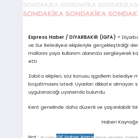
Express Haber / DİYARBAKIR (İGFA) –
Diyarba
ve Sur Belediyesi ekipleriyle gerçekleştirdiği den
mallarını yaya kullanım alanında sergileyerek ka
etti.
Zabıta ekipleri, söz konusu işgallerin belediye 
boşaltmasını istedi. Uyarıları dikkate almayan s
uygulanacağı uyarısında bulundu.
Kent genelinde daha düzenli ve yaşanılabilir b
Haberi Kaynağı
Not :
İGF Haber Ajansı
Bu haber
internet sitesinden, Yeniisti