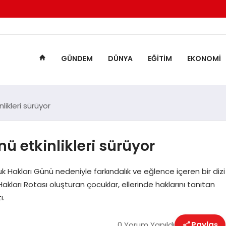
GÜNDEM
DÜNYA
EĞITIM
EKONOMI
ikleri sürüyor
 etkinlikleri sürüyor
 Hakları Günü nedeniyle farkındalık ve eğlence içeren bir dizi
kları Rotası oluşturan çocuklar, ellerinde haklarını tanıtan
ı.
0 Yorum Yapıldı
Paylaş