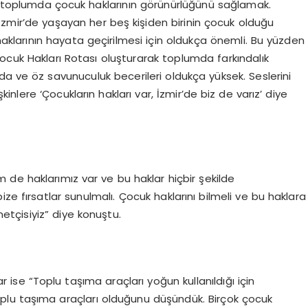
z, toplumda çocuk haklarının görünürlüğünü sağlamak.
 İzmir’de yaşayan her beş kişiden birinin çocuk olduğu
haklarının hayata geçirilmesi için oldukça önemli. Bu yüzden
ocuk Hakları Rotası oluşturarak toplumda farkındalık
da ve öz savunuculuk becerileri oldukça yüksek. Seslerini
kinlere ‘Çocukların hakları var, İzmir’de biz de varız’ diye
m de haklarımız var ve bu haklar hiçbir şekilde
ze fırsatlar sunulmalı. Çocuk haklarını bilmeli ve bu haklara
netçisiyiz” diye konuştu.
 ise “Toplu taşıma araçları yoğun kullanıldığı için
toplu taşıma araçları olduğunu düşündük. Birçok çocuk