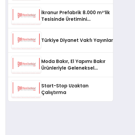
aşması bekleniyor
İkranur Prefabrik 8.000 m²’lik
Tesisinde Üretimini
Büyütüyor
Türkiye Diyanet Vakfı Yayınları, Yeni Ne
Moda Bakır, El Yapımı Bakır
Ürünleriyle Geleneksel
Zanaatkârlığı Modern
Yaşam Alanlarına Taşıyor
Start-Stop Uzaktan
Çalıştırma