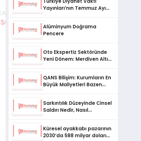
Türkiye Diyanet Vakfı
Yayınları’nın Temmuz Ayı
Fırsat Köşesinde Bülent Ata
Kitapları Var
Alüminyum Doğrama
Pencere
Oto Ekspertiz Sektöründe
Yeni Dönem: Merdiven Altı
İşletmeler Tarih Oluyor
QANS Bilişim: Kurumların En
Büyük Maliyetleri Bazen
Görünmeyenler Oluyor
Sarkıntılık Düzeyinde Cinsel
Saldırı Nedir, Nasıl
Değerlendirilir?
Küresel ayakkabı pazarının
2030’da 588 milyar doları