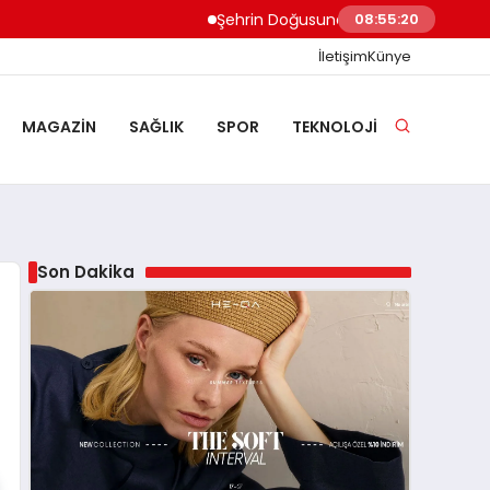
Şehrin Doğusundan Boğaz Kıyılarına Ev Te
08:55:21
İletişim
Künye
MAGAZIN
SAĞLIK
SPOR
TEKNOLOJI
Son Dakika