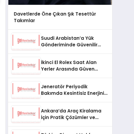
Davetlerde Öne Çıkan Şık Tesettür
Takımlar
Suudi Arabistan’a Yük
Gönderiminde Güvenilir
Lojistik ve Nakliye Çözümleri
İkinci El Rolex Saat Alan
Yerler Arasında Güven
Neden Önemlidir?
Jeneratör Periyodik
Bakımda Kesintisiz Enerjinin
Anahtarı
Ankara’da Araç Kiralama
İçin Pratik Çözümler ve
İpuçları