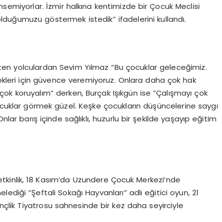
emsemiyorlar. İzmir halkına kentimizde bir Çocuk Meclisi
lduğumuzu göstermek istedik” ifadelerini kullandı.
irten yolculardan Sevim Yılmaz “Bu çocuklar geleceğimiz.
cekleri için güvence veremiyoruz. Onlara daha çok hak
 çok koruyalım” derken, Burçak Işıkgün ise “Çalışmayı çok
çocuklar görmek güzel. Keşke çocukların düşüncelerine saygı
nlar barış içinde sağlıklı, huzurlu bir şekilde yaşayıp eğitim
tkinlik, 18 Kasım’da Uzundere Çocuk Merkezi’nde
elediği ”Şeftali Sokağı Hayvanları” adlı eğitici oyun, 21
lik Tiyatrosu sahnesinde bir kez daha seyirciyle