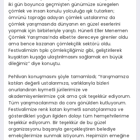
iki gün boyunca geçmişten günümüze süregelen
çömlek ve insan konulu yolculuğa ışık tutarken;
ömrünü toprağa adayan çömlek ustalarımız da
çömlek yarışmasında dünyanın en güzel eserlerini
yapmak için birbirleriyle yarıştı. Hünerli Eller Menemen
Çömlek Yarışması’nda elbette dereceye girenler oldu
ama bence kazanan çömlekçilik sektörü oldu.
Festivalimizin tıpkı çömlekçiliğimiz gibi, geliştirilerek
kuşaktan kuşağa ulaştırılmasını sağlamak en büyük
dileğimiz” diye konuştu.
Pehlivan konuşmasını şöyle tamamladı; “Yarışmamıza
katılan değerli ustalarımıza, varlıklarıyla bizleri
onurlandıran kıymetli jürilerimize ve
akademisyenlerimize çok ama çok teşekkür ediyorum.
Tüm yarışmacılarımızı da canı gönülden kutluyorum.
Festivalimize renk katan kıymetli sanatçılarımıza ve
gösterdikleri yoğun ilgiden dolayı tüm hemşehrilerime
teşekkür ediyorum. Bir teşekkür de bu güzel
organizasyonu başarıyla gerçekleştiren belediye
emekçilerimize sunmak istiyorum. Hepimizin emeğine