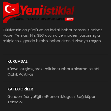
Türkiye’nin en güçlü ve en iddialı haber teması: Seobaz
Haber Teması. Hız, SEO uyumu ve modern tasarımıyla
rakiplerinizi geride bırakın, haber sitenizi zirveye taşıyın.
KURUMSAL
Künye
İletişim
Çerez Politikası
Haber Kaldırma talebi
Gizlilik Politikası
KATEGORİLER
Gündem
Dünya
Eğitim
Ekonomi
Magazin
Sağlık
Spor
Teknoloji