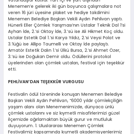
Menemen’e gelerek iki gün boyunca çalışmalara not
veren 16 jüri üyesine plaket ve hediye takdimini
Menemen Belediye Başkan Vekili Aydın Pehlivan yaptı.
Hünerli Eller Çömlek Yarışması’nın Ustalar Teknik Dal 1’si
Ayhan İde, 2.’si Oktay İde, 3.’sü ise Ali Hikmet Koç oldu.
Ustalar Estetik Dal 1.’si Karya Yıldız, 2.’si Veysi Polat ve
3.’lüğü ise Allipo Taumelli ve Oktay İde paylaştı.
Amatör Estetik Dalın 1.’si Ülkü Bursa, 2.’si Ahmet Özer,
3.’sü ise Doğukan Demir oldu. Ödüllerini protokol
üyelerinden olan çömlek ustaları, festival için teşekkür
etti.
PEHLİVAN’DAN TEŞEKKÜR VURGUSU
Festivalin ödül töreninde konuşan Menemen Belediye
Başkan Vekili Aydın Pehlivan, “6000 yıldır çömlekçiliğin
yaşam alanı olan Menemenimizde, dünyaca ünlü
çömlek ustalarını ve siz kıymetli misafirlerimizi güzel
ilçemizde ağırlamaktan büyük gurur ve mutluluk
duyuyorum. 1. Uluslararası Menemen Çömlek
Festivalimiz kapsamında kıymetli akademisyenlerimiz