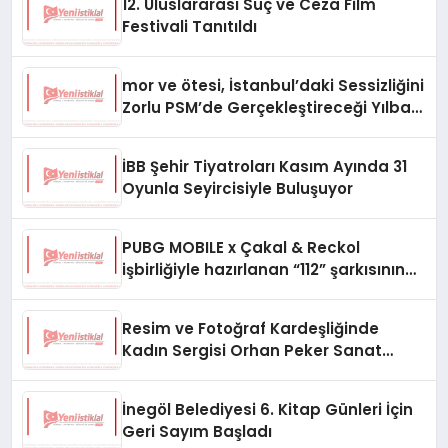
12. Uluslararası Suç ve Ceza Film
Festivali Tanıtıldı
mor ve ötesi, İstanbul’daki Sessizliğini
Zorlu PSM’de Gerçekleştireceği Yılbaşı
Konseriyle Bozacak!
İBB Şehir Tiyatroları Kasım Ayında 31
Oyunla Seyircisiyle Buluşuyor
PUBG MOBILE x Çakal & Reckol
işbirliğiyle hazırlanan “112” şarkısının
klibi yayında
Resim ve Fotoğraf Kardeşliğinde
Kadın Sergisi Orhan Peker Sanat
Galerisi’nde
İnegöl Belediyesi 6. Kitap Günleri İçin
Geri Sayım Başladı