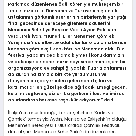
Parkı’nda düzenlenen ödül töreniyle muhteşem bir
finale imza attı. Dünyanın ve Türkiye’nin çömlek
ustalarının görkemli eserlerinin birbirleriyle yarıştığı
final gecesinde dereceye girenlere ödüllerini
Menemen Belediye Başkan Vekili Aydın Pehlivan
verdi. Pehlivan, “Hünerli Eller Menemen Çömlek
Yarışması’nda elbette ödül alanlar oldu ama bence
kazanan çömlekçilik sektörü ve Menemen oldu. Biz
festival yapalım dedik ama kıymetli konuklarımızın
ve belediye personelimizin sayesinde muhteşem bir
organizasyona ev sahipliği yaptık. Fuar alanlarımızı
dolduran halkımızla birlikte yurdumuzun ve
dünyanın birçok yerinden gelen sanatçıları ve
katılımcıları en güzel şekilde ağırladık. Emeği geçen,
katılım sağlayan, bizleri bu görkemli festivalimizde
onurlandıran herkese teşekkür ediyorum” dedi.
İtalya’nın onur konuğu, konuk şehirlerin ‘Kadın ve
Çömlek’ temasıyla Aydın, Manisa ve Eskişehir’in olduğu
Menemen Belediyesi 1. Uluslararası Çömlek Festivali,
dün akşam Menemen Şehir Parkı’nda düzenlenen