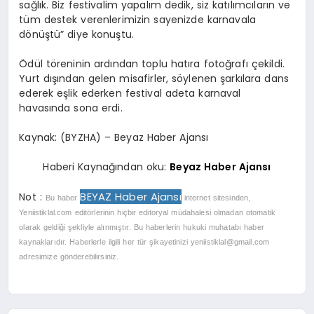
sağlık. Biz festivalim yapalım dedik, siz katılımcıların ve
tüm destek verenlerimizin sayenizde karnavala
dönüştü” diye konuştu.
Ödül töreninin ardından toplu hatıra fotoğrafı çekildi.
Yurt dışından gelen misafirler, söylenen şarkılara dans
ederek eşlik ederken festival adeta karnaval
havasında sona erdi.
Kaynak: (BYZHA) – Beyaz Haber Ajansı
Haberi Kaynağından oku:
Beyaz Haber Ajansı
BEYAZ Haber Ajansı
Not :
Bu haber
internet sitesinden,
Yeniistiklal.com editörlerinin hiçbir editoryal müdahalesi olmadan otomatik
olarak geldiği şekliyle alınmıştır. Bu haberlerin hukuki muhatabı haber
kaynaklarıdır. Haberlerle ilgili her tür şikayetinizi
yeniistiklal@gmail.com
adresimize gönderebilirsiniz.