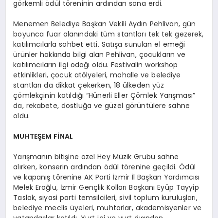
görkemli ödül töreninin ardından sona erdi.
Menemen Belediye Başkan Vekili Aydın Pehlivan, gün
boyunca fuar alanındaki tüm stantları tek tek gezerek,
katılımcılarla sohbet etti. Satışa sunulan el emeği
ürünler hakkında bilgi alan Pehlivan, çocukların ve
katılımcıların ilgi odağı oldu. Festivalin workshop
etkinlikleri, çocuk atölyeleri, mahalle ve belediye
stantları da dikkat çekerken, 18 ülkeden yüz
çömlekçinin katıldığı “Hünerli Eller Çömlek Yarışması”
da, rekabete, dostluğa ve güzel görüntülere sahne
oldu.
MUHTEŞEM FİNAL
Yarışmanın bitişine özel Hey Müzik Grubu sahne
alırken, konserin ardından ödül törenine geçildi. Ödül
ve kapanış törenine AK Parti İzmir İl Başkan Yardımcısı
Melek Eroğlu, İzmir Gençlik Kolları Başkanı Eyüp Tayyip
Taslak, siyasi parti temsilcileri, sivil toplum kuruluşları,
belediye meclis üyeleri, muhtarlar, akademisyenler ve
vatandaşlar katıldı. Yurt içi ve yurt dışından