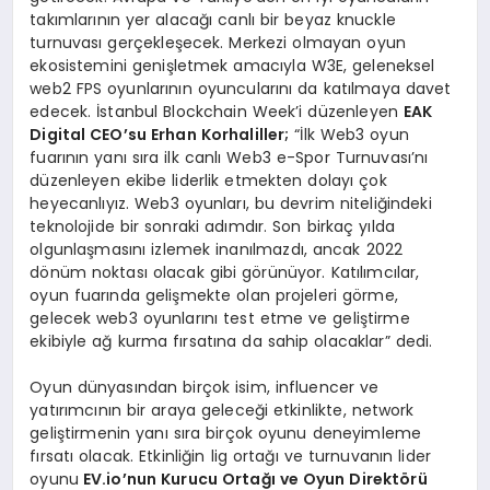
takımlarının yer alacağı canlı bir beyaz knuckle
turnuvası gerçekleşecek. Merkezi olmayan oyun
ekosistemini genişletmek amacıyla W3E, geleneksel
web2 FPS oyunlarının oyuncularını da katılmaya davet
edecek. İstanbul Blockchain Week’i düzenleyen
EAK
Digital CEO’su Erhan Korhaliller;
“İlk Web3 oyun
fuarının yanı sıra ilk canlı Web3 e-Spor Turnuvası’nı
düzenleyen ekibe liderlik etmekten dolayı çok
heyecanlıyız. Web3 oyunları, bu devrim niteliğindeki
teknolojide bir sonraki adımdır. Son birkaç yılda
olgunlaşmasını izlemek inanılmazdı, ancak 2022
dönüm noktası olacak gibi görünüyor. Katılımcılar,
oyun fuarında gelişmekte olan projeleri görme,
gelecek web3 oyunlarını test etme ve geliştirme
ekibiyle ağ kurma fırsatına da sahip olacaklar” dedi.
Oyun dünyasından birçok isim, influencer ve
yatırımcının bir araya geleceği etkinlikte, network
geliştirmenin yanı sıra birçok oyunu deneyimleme
fırsatı olacak. Etkinliğin lig ortağı ve turnuvanın lider
oyunu
EV.io’nun Kurucu Ortağı ve Oyun Direktörü