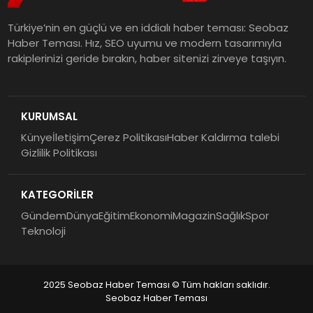
Türkiye’nin en güçlü ve en iddialı haber teması: Seobaz
Haber Teması. Hız, SEO uyumu ve modern tasarımıyla
rakiplerinizi geride bırakın, haber sitenizi zirveye taşıyın.
KURUMSAL
Künye
İletişim
Çerez Politikası
Haber Kaldırma talebi
Gizlilik Politikası
KATEGORİLER
Gündem
Dünya
Eğitim
Ekonomi
Magazin
Sağlık
Spor
Teknoloji
2025 Seobaz Haber Teması © Tüm hakları saklıdır.
Seobaz Haber Teması