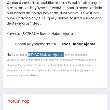
Chriss Scott;
“İstanbul Blockchain Week’in bir parçası
olmaktan ve büyüyen bir web3 e-Spor alanına katkıda
bulunmaktan dolayı heyecan duyuyoruz. Biz W3E’nin
büyük hayranlarıyız ve iğneyi ileriye taşıma girişimlerini
destekliyoruz.” dedi.
Kaynak: (BYZHA) – Beyaz Haber Ajansı
Haberi Kaynağından oku:
Beyaz Haber Ajansı
BEYAZ Haber Ajansı
Not :
Bu haber
internet sitesinden,
Yeniistiklal.com editörlerinin hiçbir editoryal müdahalesi olmadan otomatik
olarak geldiği şekliyle alınmıştır. Bu haberlerin hukuki muhatabı haber
kaynaklarıdır. Haberlerle ilgili her tür şikayetinizi
yeniistiklal@gmail.com
adresimize gönderebilirsiniz.
Yorum Yap