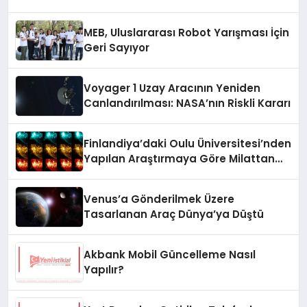
MEB, Uluslararası Robot Yarışması İçin
Geri Sayıyor
Voyager 1 Uzay Aracının Yeniden
Canlandırılması: NASA’nın Riskli Kararı
Finlandiya’daki Oulu Üniversitesi’nden
Yapılan Araştırmaya Göre Milattan
Önce 12.350 Yılında Büyük Bir
Jeomanyetik Fırtına Yaşandı
Venus’a Gönderilmek Üzere
Tasarlanan Araç Dünya’ya Düştü
Akbank Mobil Güncelleme Nasıl
Yapılır?