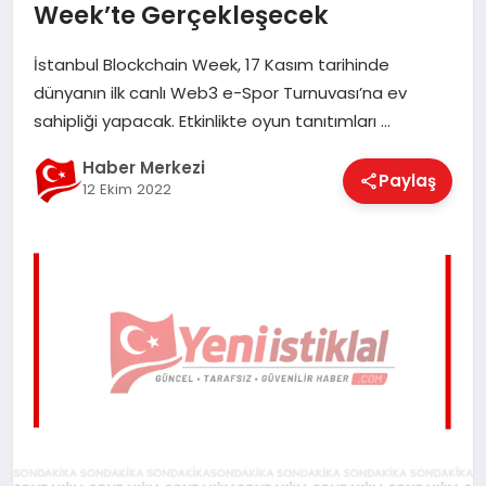
Week’te Gerçekleşecek
EĞITIM
İstanbul Blockchain Week, 17 Kasım tarihinde
dünyanın ilk canlı Web3 e-Spor Turnuvası’na ev
EKONOMI
sahipliği yapacak. Etkinlikte oyun tanıtımları …
Haber Merkezi
Paylaş
MAGAZIN
12 Ekim 2022
SAĞLIK
SPOR
TEKNOLOJI