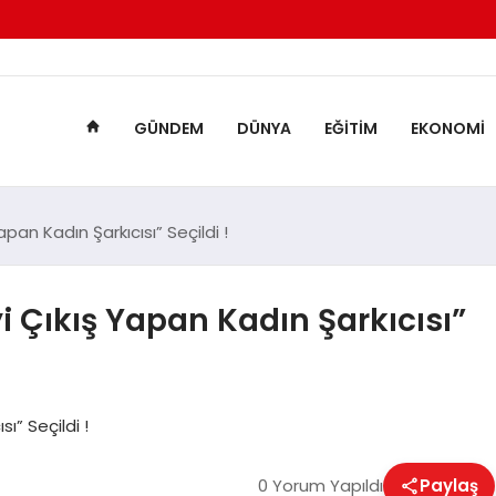
GÜNDEM
DÜNYA
EĞITIM
EKONOMI
apan Kadın Şarkıcısı” Seçildi !
i Çıkış Yapan Kadın Şarkıcısı”
ı” Seçildi !
0 Yorum Yapıldı
Paylaş