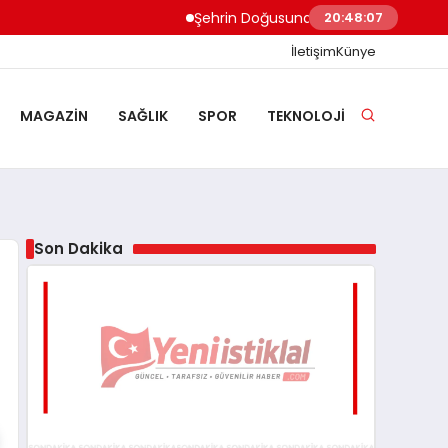
Şehrin Doğusundan Boğaz Kıyılarına Ev 
20:48:07
İletişim
Künye
MAGAZIN
SAĞLIK
SPOR
TEKNOLOJI
Son Dakika