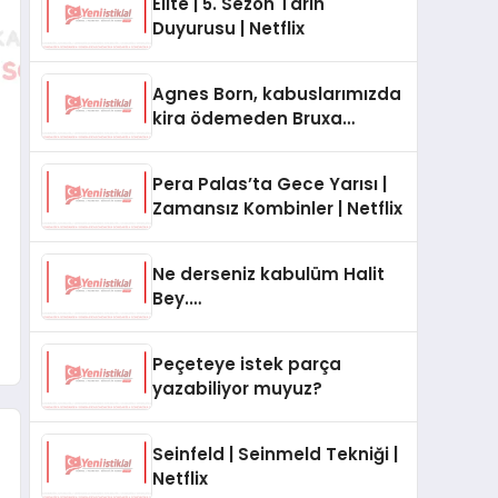
Élite | 5. Sezon Tarih
Duyurusu | Netflix
Agnes Born, kabuslarımızda
kira ödemeden Bruxa
Vereena’ya dönüşüyor.
#TheWitcher
Pera Palas’ta Gece Yarısı |
Zamansız Kombinler | Netflix
Ne derseniz kabulüm Halit
Bey.
#PeraPalastaGeceYarısı
Peçeteye istek parça
yazabiliyor muyuz?
Seinfeld | Seinmeld Tekniği |
Netflix