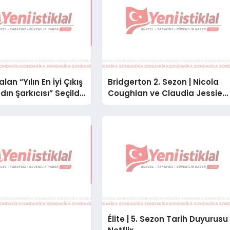
an “Yılın En İyi Çıkış
Bridgerton 2. Sezon | Nicola
ın Şarkıcısı” Seçildi
Coughlan ve Claudia Jessie
ile Set Manzaraları
Élite | 5. Sezon Tarih Duyurusu 