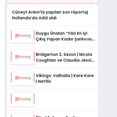
Cüneyt Arıkın’la yapılan son röportaj
Hollanda’da ödül aldı
Duygu Ünalan “Yılın En İyi
Çıkış Yapan Kadın Şarkıcısı”
Seçildi !
Bridgerton 2. Sezon | Nicola
Coughlan ve Claudia Jessie
ile Set Manzaraları
Vikings: Valhalla | Kare Kare
| Netflix