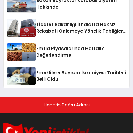
Bakan Bayraktar Karabük Ziyareti
Hakkında
Ticaret Bakanlığı İthalatta Haksız
Rekabeti Önlemeye Yönelik Tebliğleri
Yayımladı
Emtia Piyasalarında Haftalık
Değerlendirme
Emeklilere Bayram İkramiyesi Tarihleri
Belli Oldu
Haberin Doğru Adresi