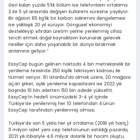
Geri kalan yüzde 5’lik bölüm ise telefonların ortalama
2 ile 5 yıl arasında değişen kullanımı süresine yayılıyor.
Bir ağacın 85 kg’lık bir karbon salınımını dengelemesi
ise yaklaşık 20 yıl sürüyor. Döngüsel ekonomiyi
destekleyip sıfırdan üretim yerine yenilenmiş cihaz
tercih etmek doğal kaynakların korunarak gelecek
nesiller için daha yaşanabilir bir dünya bırakmak
anlamına geliyor.”
EasyCep bugün gelinen noktada 4 bin metrekarelik bir
yenileme tesisinde 250 kişilik teknisyen kadrosu ile
hizmet veriyor. 8’i İstanbul’da olmak üzere, 20 mağaza
açan şirket, aylık yenileme kapasitesini ise 2022 yılı
başında 10 bin adetten 150 bin adede yükseltti.
EasyCep’in hedefi önümüzdeki 3-4 yıl içinde
Türkiye’de yenilenmiş her 10 telefondan 4’ünün
EasyCep tarafından yenilenmiş olması.
Türkiye’de son 5 yılda her yıl ortalama (2018 yılı hariç)
11 milyon adet yeni cep telefonunun satıldığı pazarda,
2021 yılı itibariyle 4,6 milyar dolarlık bir hacim oluştu.