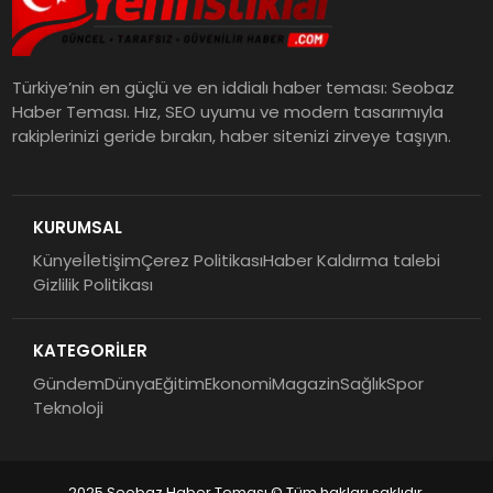
Türkiye’nin en güçlü ve en iddialı haber teması: Seobaz
Haber Teması. Hız, SEO uyumu ve modern tasarımıyla
rakiplerinizi geride bırakın, haber sitenizi zirveye taşıyın.
KURUMSAL
Künye
İletişim
Çerez Politikası
Haber Kaldırma talebi
Gizlilik Politikası
KATEGORİLER
Gündem
Dünya
Eğitim
Ekonomi
Magazin
Sağlık
Spor
Teknoloji
2025 Seobaz Haber Teması © Tüm hakları saklıdır.