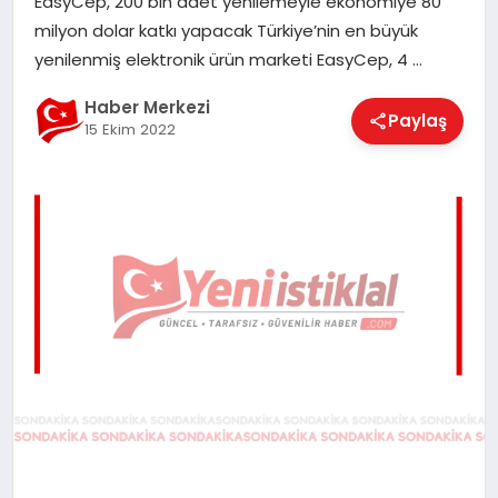
EasyCep, 200 bin adet yenilemeyle ekonomiye 80
EĞITIM
milyon dolar katkı yapacak Türkiye’nin en büyük
yenilenmiş elektronik ürün marketi EasyCep, 4 …
EKONOMI
Haber Merkezi
Paylaş
15 Ekim 2022
MAGAZIN
SAĞLIK
SPOR
TEKNOLOJI