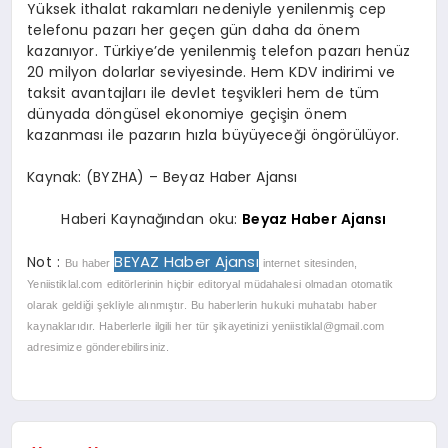
Yüksek ithalat rakamları nedeniyle yenilenmiş cep
telefonu pazarı her geçen gün daha da önem
kazanıyor. Türkiye’de yenilenmiş telefon pazarı henüz
20 milyon dolarlar seviyesinde. Hem KDV indirimi ve
taksit avantajları ile devlet teşvikleri hem de tüm
dünyada döngüsel ekonomiye geçişin önem
kazanması ile pazarın hızla büyüyeceği öngörülüyor.
Kaynak: (BYZHA) – Beyaz Haber Ajansı
Haberi Kaynağından oku:
Beyaz Haber Ajansı
BEYAZ Haber Ajansı
Not :
Bu haber
internet sitesinden,
Yeniistiklal.com editörlerinin hiçbir editoryal müdahalesi olmadan otomatik
olarak geldiği şekliyle alınmıştır. Bu haberlerin hukuki muhatabı haber
kaynaklarıdır. Haberlerle ilgili her tür şikayetinizi
yeniistiklal@gmail.com
adresimize gönderebilirsiniz.