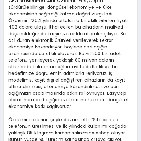
CEO’su Mehmet Akif Özdemir
EasyCep’in
sürdürülebilirliğe, döngüsel ekonomiye ve ülke
ekonomisine sağladığı katma değeri vurguladı.
Özdemir: “
2021 yılında ortalama bir akıllı telefon fiyatı
402 dolara ulaştı. İthal edilen bu cihazların maliyeti
düşünüldüğünde karşımıza ciddi rakamlar çıkıyor. Biz
âtıl duran elektronik ürünleri yenileyerek tekrar
ekonomiye kazandırıyor, böylece cari açığın
azalmasında da etkili oluyoruz. Bu yıl 200 bin adet
telefonu yenileyerek yaklaşık 80 milyon doların
ülkemizde kalmasını sağlamayı hedefledik ve bu
hedefimize doğru emin adımlarla ilerliyoruz. İş
modelimiz, kayıt dışı el değiştiren cihazların da kayıt
altına alınması, ekonomiye kazandırılması ve cari
açığımızın azaltılmasında etkin rol oynuyor. EasyCep
olarak hem cari açığın azalmasına hem de döngüsel
ekonomiye katkı sağlıyoruz.”
Özdemir sözlerine şöyle devam etti: “
Sıfır bir cep
telefonun üretilmesi ve ilk yılındaki kullanımı doğada
yaklaşık 85 kilogram karbon salınımına sebep oluyor.
Bunun yüzde 95’i üretim safhasında ortaya çıkıyor.