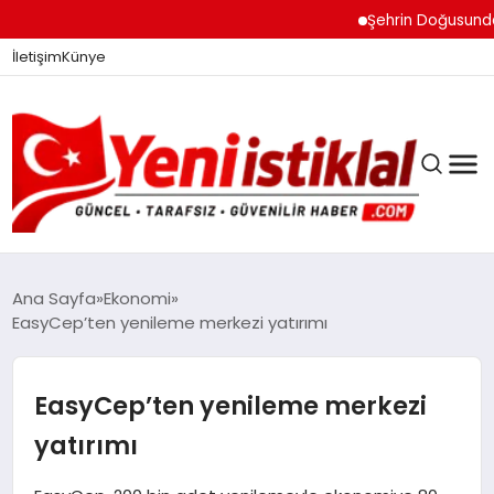
Şehrin Doğusundan Bo
İletişim
Künye
Ana Sayfa
Ekonomi
EasyCep’ten yenileme merkezi yatırımı
GÜNDEM
EasyCep’ten yenileme merkezi
DÜNYA
yatırımı