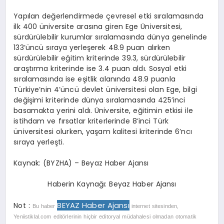
Yapılan değerlendirmede çevresel etki sıralamasında
ilk 400 üniversite arasına giren Ege Üniversitesi,
sürdürülebilir kurumlar sıralamasında dünya genelinde
133’üncü sıraya yerleşerek 48.9 puan alırken
sürdürülebilir eğitim kriterinde 39.3, sürdürülebilir
araştırma kriterinde ise 3.4 puan aldı. Sosyal etki
sıralamasında ise eşitlik alanında 48.9 puanla
Türkiye’nin 4’üncü devlet üniversitesi olan Ege, bilgi
değişimi kriterinde dünya sıralamasında 425’inci
basamakta yerini aldı. Üniversite, eğitimin etkisi ile
istihdam ve fırsatlar kriterlerinde 8’inci Türk
üniversitesi olurken, yaşam kalitesi kriterinde 6’ncı
sıraya yerleşti.
Kaynak: (BYZHA) – Beyaz Haber Ajansı
Haberin Kaynağı: Beyaz Haber Ajansı
BEYAZ Haber Ajansı
Not :
Bu haber
internet sitesinden,
Yeniistiklal.com editörlerinin hiçbir editoryal müdahalesi olmadan otomatik