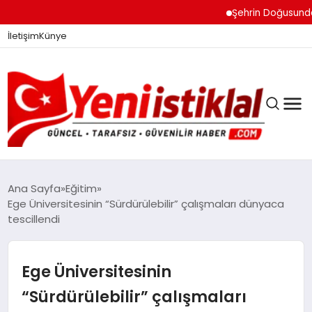
Şehrin Doğusundan Boğ
İletişim
Künye
Ana Sayfa
Eğitim
Ege Üniversitesinin “Sürdürülebilir” çalışmaları dünyaca
tescillendi
GÜNDEM
Ege Üniversitesinin
DÜNYA
“Sürdürülebilir” çalışmaları