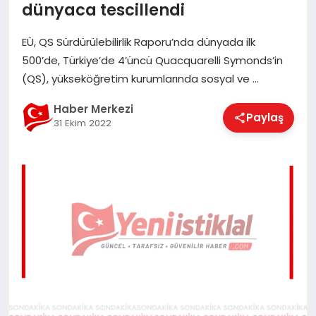
dünyaca tescillendi
EĞITIM
EÜ, QS Sürdürülebilirlik Raporu’nda dünyada ilk
500’de, Türkiye’de 4’üncü Quacquarelli Symonds’in
EKONOMI
(QS), yükseköğretim kurumlarında sosyal ve …
Haber Merkezi
Paylaş
MAGAZIN
31 Ekim 2022
SAĞLIK
SPOR
TEKNOLOJI