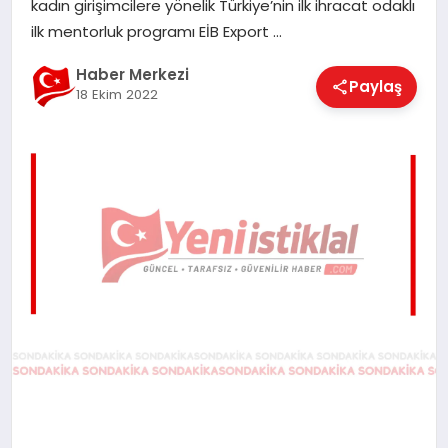
kadın girişimcilere yönelik Türkiye’nin ilk ihracat odaklı
EĞITIM
ilk mentorluk programı EİB Export …
Haber Merkezi
Paylaş
18 Ekim 2022
EKONOMI
MAGAZIN
SAĞLIK
SPOR
TEKNOLOJI