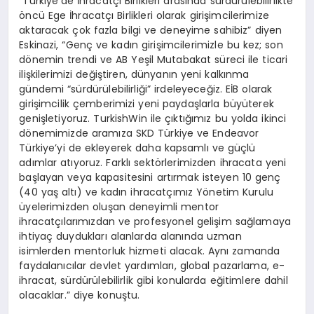
“Türkiye’de İhracatçı Birlikleri arasında sürdürülebilirlikte
öncü Ege İhracatçı Birlikleri olarak girişimcilerimize
aktaracak çok fazla bilgi ve deneyime sahibiz” diyen
Eskinazi, “Genç ve kadın girişimcilerimizle bu kez; son
dönemin trendi ve AB Yeşil Mutabakat süreci ile ticari
ilişkilerimizi değiştiren, dünyanın yeni kalkınma
gündemi “sürdürülebilirliği” irdeleyeceğiz. EİB olarak
girişimcilik çemberimizi yeni paydaşlarla büyüterek
genişletiyoruz. TurkishWin ile çıktığımız bu yolda ikinci
dönemimizde aramıza SKD Türkiye ve Endeavor
Türkiye’yi de ekleyerek daha kapsamlı ve güçlü
adımlar atıyoruz. Farklı sektörlerimizden ihracata yeni
başlayan veya kapasitesini artırmak isteyen 10 genç
(40 yaş altı) ve kadın ihracatçımız Yönetim Kurulu
üyelerimizden oluşan deneyimli mentor
ihracatçılarımızdan ve profesyonel gelişim sağlamaya
ihtiyaç duydukları alanlarda alanında uzman
isimlerden mentorluk hizmeti alacak. Aynı zamanda
faydalanıcılar devlet yardımları, global pazarlama, e-
ihracat, sürdürülebilirlik gibi konularda eğitimlere dahil
olacaklar.” diye konuştu.