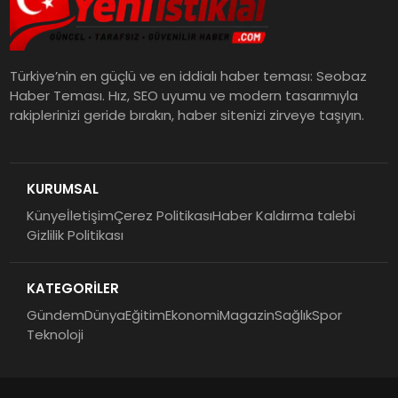
Türkiye’nin en güçlü ve en iddialı haber teması: Seobaz
Haber Teması. Hız, SEO uyumu ve modern tasarımıyla
rakiplerinizi geride bırakın, haber sitenizi zirveye taşıyın.
KURUMSAL
Künye
İletişim
Çerez Politikası
Haber Kaldırma talebi
Gizlilik Politikası
KATEGORİLER
Gündem
Dünya
Eğitim
Ekonomi
Magazin
Sağlık
Spor
Teknoloji