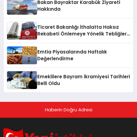
Bakan Bayraktar Karabük Ziyareti
Hakkında
Ticaret Bakanlığı İthalatta Haksız
Rekabeti Önlemeye Yönelik Tebliğleri
Yayımladı
Emtia Piyasalarında Haftalık
Değerlendirme
Emeklilere Bayram İkramiyesi Tarihleri
Belli Oldu
Haberin Doğru Adresi