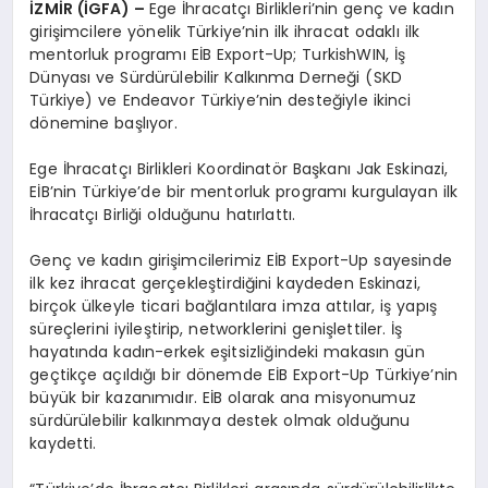
İZMİR (İGFA) –
Ege İhracatçı Birlikleri’nin genç ve kadın
girişimcilere yönelik Türkiye’nin ilk ihracat odaklı ilk
mentorluk programı EİB Export-Up; TurkishWIN, İş
Dünyası ve Sürdürülebilir Kalkınma Derneği (SKD
Türkiye) ve Endeavor Türkiye’nin desteğiyle ikinci
dönemine başlıyor.
Ege İhracatçı Birlikleri Koordinatör Başkanı Jak Eskinazi,
EİB’nin Türkiye’de bir mentorluk programı kurgulayan ilk
İhracatçı Birliği olduğunu hatırlattı.
Genç ve kadın girişimcilerimiz EİB Export-Up sayesinde
ilk kez ihracat gerçekleştirdiğini kaydeden Eskinazi,
birçok ülkeyle ticari bağlantılara imza attılar, iş yapış
süreçlerini iyileştirip, networklerini genişlettiler. İş
hayatında kadın-erkek eşitsizliğindeki makasın gün
geçtikçe açıldığı bir dönemde EİB Export-Up Türkiye’nin
büyük bir kazanımıdır. EİB olarak ana misyonumuz
sürdürülebilir kalkınmaya destek olmak olduğunu
kaydetti.