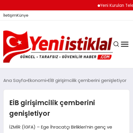
Yeni Kurulan Telegram
İletişim
Künye
Ana Sayfa
Ekonomi
EİB girişimcilik çemberini genişletiyor
GÜNDEM
EİB girişimcilik çemberini
genişletiyor
DÜNYA
İZMİR (İGFA) – Ege İhracatçı Birlikleri’nin genç ve