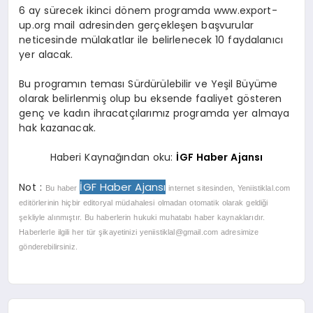
6 ay sürecek ikinci dönem programda www.export-
up.org mail adresinden gerçekleşen başvurular
neticesinde mülakatlar ile belirlenecek 10 faydalanıcı
yer alacak.
Bu programın teması Sürdürülebilir ve Yeşil Büyüme
olarak belirlenmiş olup bu eksende faaliyet gösteren
genç ve kadın ihracatçılarımız programda yer almaya
hak kazanacak.
Haberi Kaynağından oku:
İGF Haber Ajansı
İGF Haber Ajansı
Not :
Bu haber
internet sitesinden, Yeniistiklal.com
editörlerinin hiçbir editoryal müdahalesi olmadan otomatik olarak geldiği
şekliyle alınmıştır. Bu haberlerin hukuki muhatabı haber kaynaklarıdır.
Haberlerle ilgili her tür şikayetinizi
yeniistiklal@gmail.com
adresimize
gönderebilirsiniz.