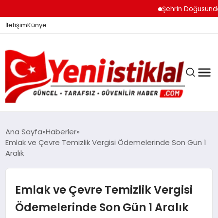
Şehrin Doğusundan Bo
İletişim
Künye
Ana Sayfa
Haberler
Emlak ve Çevre Temizlik Vergisi Ödemelerinde Son Gün 1
Aralık
GÜNDEM
Emlak ve Çevre Temizlik Vergisi
DÜNYA
Ödemelerinde Son Gün 1 Aralık