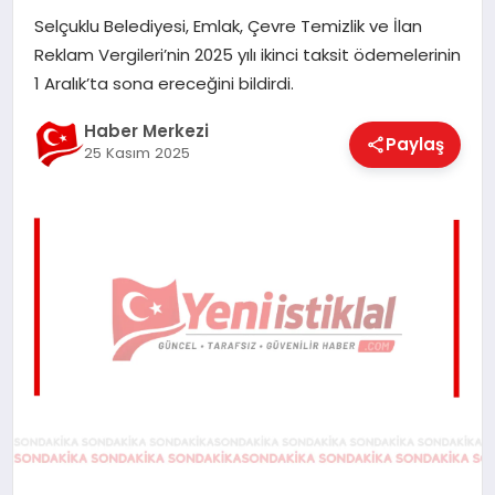
EĞITIM
Selçuklu Belediyesi, Emlak, Çevre Temizlik ve İlan
Reklam Vergileri’nin 2025 yılı ikinci taksit ödemelerinin
1 Aralık’ta sona ereceğini bildirdi.
EKONOMI
Haber Merkezi
Paylaş
25 Kasım 2025
MAGAZIN
SAĞLIK
SPOR
TEKNOLOJI