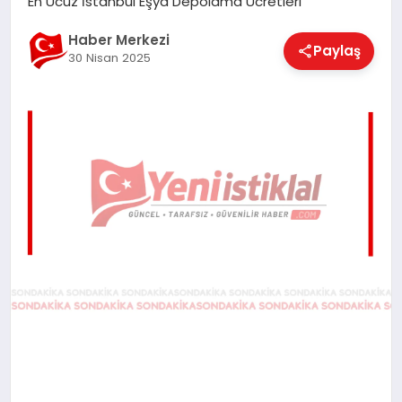
En Ucuz İstanbul Eşya Depolama Ücretleri
EĞITIM
Haber Merkezi
Paylaş
30 Nisan 2025
EKONOMI
MAGAZIN
SAĞLIK
SPOR
TEKNOLOJI