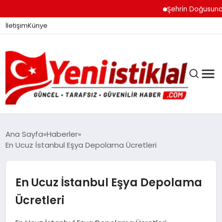
Şehrin Doğusundan Bo
İletişim
Künye
Ana Sayfa
Haberler
En Ucuz İstanbul Eşya Depolama Ücretleri
GÜNDEM
En Ucuz İstanbul Eşya Depolama
DÜNYA
Ücretleri