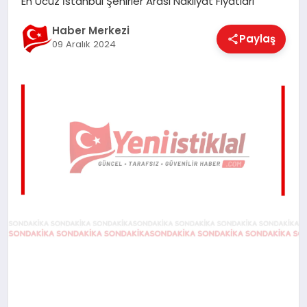
En Ucuz İstanbul Şehirler Arası Nakliyat Fiyatları
EĞITIM
Haber Merkezi
Paylaş
09 Aralık 2024
EKONOMI
MAGAZIN
SAĞLIK
SPOR
TEKNOLOJI