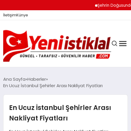
Şehrin Doğusundan Boğ
İletişim
Künye
Ana Sayfa
Haberler
En Ucuz İstanbul Şehirler Arası Nakliyat Fiyatları
GÜNDEM
En Ucuz İstanbul Şehirler Arası
DÜNYA
Nakliyat Fiyatları